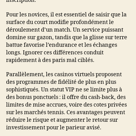
inscription.
Pour les novices, il est essentiel de saisir que la
surface du court modifie profondément le
déroulement d’un match. Un service puissant
domine sur gazon, tandis que la glisse sur terre
battue favorise l’endurance et les échanges
longs. Ignorer ces différences conduit
rapidement à des paris mal ciblés.
Parallèlement, les casinos virtuels proposent
des programmes de fidélité de plus en plus
sophistiqués. Un statut VIP ne se limite plus à
des bonus ponctuels : il offre du cash‑back, des
limites de mise accrues, voire des cotes privées
sur les marchés tennis. Ces avantages peuvent
réduire le risque et augmenter le retour sur
investissement pour le parieur avisé.