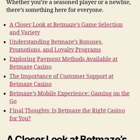
Whether you’re a seasoned player or a newbie,
there’s something here for everyone.
A Closer Look at Betmaze’s Game Selection
and Variety
Understanding Betmaze’s Bonuses,
Promotions, and Loyalty Programs
Exploring Payment Methods Available at
Betmaze Casino
The Importance of Customer Support at
Betmaze Casino
Betmaze’s Mobile Experience: Gaming on the
Go
Final Thoughts: Is Betmaze the Right Casino
for You?
A Closer Look at Betmaze’s