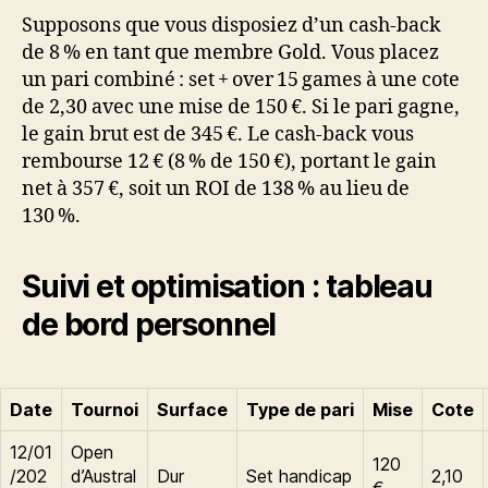
Supposons que vous disposiez d’un cash‑back
de 8 % en tant que membre Gold. Vous placez
un pari combiné : set + over 15 games à une cote
de 2,30 avec une mise de 150 €. Si le pari gagne,
le gain brut est de 345 €. Le cash‑back vous
rembourse 12 € (8 % de 150 €), portant le gain
net à 357 €, soit un ROI de 138 % au lieu de
130 %.
Suivi et optimisation : tableau
de bord personnel
Date
Tournoi
Surface
Type de pari
Mise
Cote
12/01
Open
120
/202
d’Austral
Dur
Set handicap
2,10
€