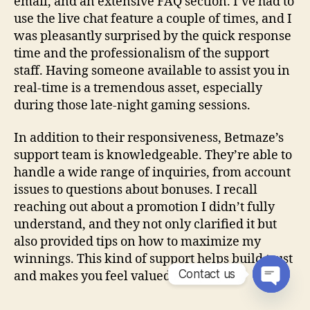
email, and an extensive FAQ section. I’ve had to
use the live chat feature a couple of times, and I
was pleasantly surprised by the quick response
time and the professionalism of the support
staff. Having someone available to assist you in
real-time is a tremendous asset, especially
during those late-night gaming sessions.
In addition to their responsiveness, Betmaze’s
support team is knowledgeable. They’re able to
handle a wide range of inquiries, from account
issues to questions about bonuses. I recall
reaching out about a promotion I didn’t fully
understand, and they not only clarified it but
also provided tips on how to maximize my
winnings. This kind of support helps build trust
Contact us
and makes you feel valued as a player.
O