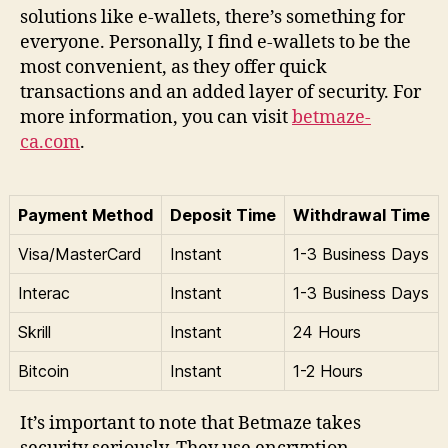
solutions like e-wallets, there’s something for
everyone. Personally, I find e-wallets to be the
most convenient, as they offer quick
transactions and an added layer of security. For
more information, you can visit
betmaze-
ca.com
.
Payment Method
Deposit Time
Withdrawal Time
Visa/MasterCard
Instant
1-3 Business Days
Interac
Instant
1-3 Business Days
Skrill
Instant
24 Hours
Bitcoin
Instant
1-2 Hours
It’s important to note that Betmaze takes