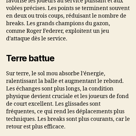
favorise les joueurs au service puissant et aux
volées précises. Les points se terminent souvent
en deux ou trois coups, réduisant le nombre de
breaks. Les grands champions du gazon,
comme Roger Federer, exploitent un jeu
d’attaque dès le service.
Terre battue
Sur terre, le sol mou absorbe l’énergie,
ralentissant la balle et augmentant le rebond.
Les échanges sont plus longs, la condition
physique devient cruciale et les joueurs de fond
de court excellent. Les glissades sont
fréquentes, ce qui rend les déplacements plus
techniques. Les breaks sont plus courants, car le
retour est plus efficace.