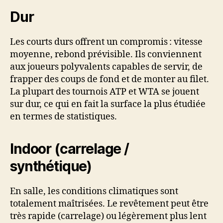
Dur
Les courts durs offrent un compromis : vitesse
moyenne, rebond prévisible. Ils conviennent
aux joueurs polyvalents capables de servir, de
frapper des coups de fond et de monter au filet.
La plupart des tournois ATP et WTA se jouent
sur dur, ce qui en fait la surface la plus étudiée
en termes de statistiques.
Indoor (carrelage /
synthétique)
En salle, les conditions climatiques sont
totalement maîtrisées. Le revêtement peut être
très rapide (carrelage) ou légèrement plus lent