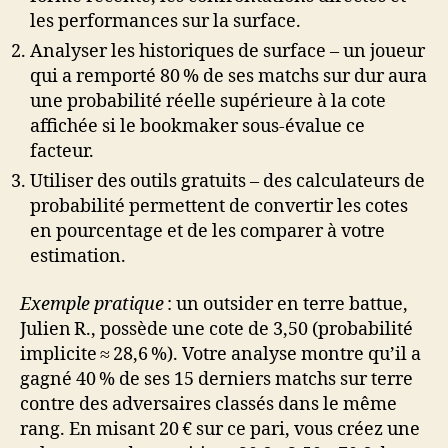
les performances sur la surface.
Analyser les historiques de surface – un joueur
qui a remporté 80 % de ses matchs sur dur aura
une probabilité réelle supérieure à la cote
affichée si le bookmaker sous‑évalue ce
facteur.
Utiliser des outils gratuits – des calculateurs de
probabilité permettent de convertir les cotes
en pourcentage et de les comparer à votre
estimation.
Exemple pratique
: un outsider en terre battue,
Julien R., possède une cote de 3,50 (probabilité
implicite ≈ 28,6 %). Votre analyse montre qu’il a
gagné 40 % de ses 15 derniers matchs sur terre
contre des adversaires classés dans le même
rang. En misant 20 € sur ce pari, vous créez une