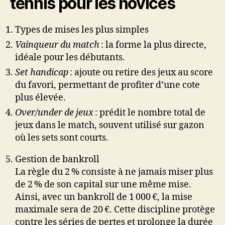
tennis pour les novices
Types de mises les plus simples
Vainqueur du match
: la forme la plus directe,
idéale pour les débutants.
Set handicap
: ajoute ou retire des jeux au score
du favori, permettant de profiter d’une cote
plus élevée.
Over/under de jeux
: prédit le nombre total de
jeux dans le match, souvent utilisé sur gazon
où les sets sont courts.
Gestion de bankroll
La règle du 2 % consiste à ne jamais miser plus
de 2 % de son capital sur une même mise.
Ainsi, avec un bankroll de 1 000 €, la mise
maximale sera de 20 €. Cette discipline protège
contre les séries de pertes et prolonge la durée