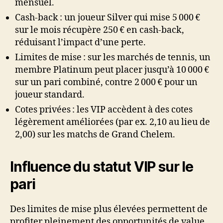
mensuel.
Cash‑back : un joueur Silver qui mise 5 000 €
sur le mois récupère 250 € en cash‑back,
réduisant l’impact d’une perte.
Limites de mise : sur les marchés de tennis, un
membre Platinum peut placer jusqu’à 10 000 €
sur un pari combiné, contre 2 000 € pour un
joueur standard.
Cotes privées : les VIP accèdent à des cotes
légèrement améliorées (par ex. 2,10 au lieu de
2,00) sur les matchs de Grand Chelem.
Influence du statut VIP sur le
pari
Des limites de mise plus élevées permettent de
profiter pleinement des opportunités de value