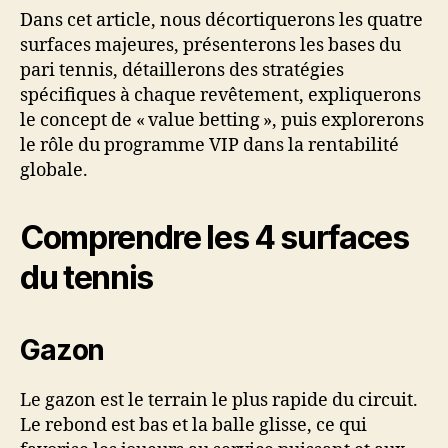
Dans cet article, nous décortiquerons les quatre
surfaces majeures, présenterons les bases du
pari tennis, détaillerons des stratégies
spécifiques à chaque revêtement, expliquerons
le concept de « value betting », puis explorerons
le rôle du programme VIP dans la rentabilité
globale.
Comprendre les 4 surfaces
du tennis
Gazon
Le gazon est le terrain le plus rapide du circuit.
Le rebond est bas et la balle glisse, ce qui