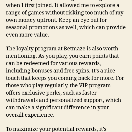
when I first joined. It allowed me to explore a
range of games without risking too much of my
own money upfront. Keep an eye out for
seasonal promotions as well, which can provide
even more value.
The loyalty program at Betmaze is also worth
mentioning. As you play, you earn points that
can be redeemed for various rewards,
including bonuses and free spins. It’s a nice
touch that keeps you coming back for more. For
those who play regularly, the VIP program
offers exclusive perks, such as faster
withdrawals and personalized support, which
can make a significant difference in your
overall experience.
To maximize your potential rewards, it’s