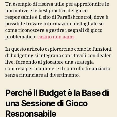
Un esempio di risorsa utile per approfondire le
normative e le best practice del gioco
responsabile è il sito di Parafishcontrol, dove è
possibile trovare informazioni dettagliate su
come riconoscere e gestire i segnali di gioco
problematico:
casino non aams
.
In questo articolo esploreremo come le funzioni
di budgeting si integrano con i tavoli con dealer
live, fornendo al giocatore una strategia
concreta per mantenere il controllo finanziario
senza rinunciare al divertimento.
Perché il Budget è la Base di
una Sessione di Gioco
Responsabile