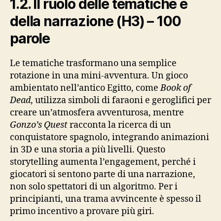
1.2. Il ruolo delle tematiche e
della narrazione (H3) – 100
parole
Le tematiche trasformano una semplice
rotazione in una mini‑avventura. Un gioco
ambientato nell’antico Egitto, come
Book of
Dead
, utilizza simboli di faraoni e geroglifici per
creare un’atmosfera avventurosa, mentre
Gonzo’s Quest
racconta la ricerca di un
conquistatore spagnolo, integrando animazioni
in 3D e una storia a più livelli. Questo
storytelling aumenta l’engagement, perché i
giocatori si sentono parte di una narrazione,
non solo spettatori di un algoritmo. Per i
principianti, una trama avvincente è spesso il
primo incentivo a provare più giri.