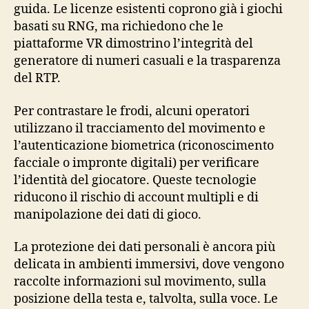
guida. Le licenze esistenti coprono già i giochi
basati su RNG, ma richiedono che le
piattaforme VR dimostrino l’integrità del
generatore di numeri casuali e la trasparenza
del RTP.
Per contrastare le frodi, alcuni operatori
utilizzano il tracciamento del movimento e
l’autenticazione biometrica (riconoscimento
facciale o impronte digitali) per verificare
l’identità del giocatore. Queste tecnologie
riducono il rischio di account multipli e di
manipolazione dei dati di gioco.
La protezione dei dati personali è ancora più
delicata in ambienti immersivi, dove vengono
raccolte informazioni sul movimento, sulla
posizione della testa e, talvolta, sulla voce. Le