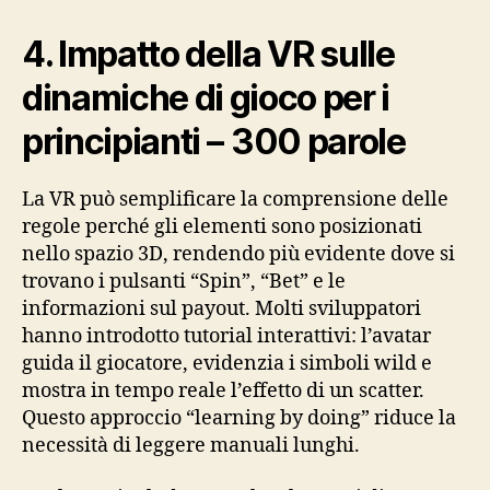
4. Impatto della VR sulle
dinamiche di gioco per i
principianti – 300 parole
La VR può semplificare la comprensione delle
regole perché gli elementi sono posizionati
nello spazio 3D, rendendo più evidente dove si
trovano i pulsanti “Spin”, “Bet” e le
informazioni sul payout. Molti sviluppatori
hanno introdotto tutorial interattivi: l’avatar
guida il giocatore, evidenzia i simboli wild e
mostra in tempo reale l’effetto di un scatter.
Questo approccio “learning by doing” riduce la
necessità di leggere manuali lunghi.