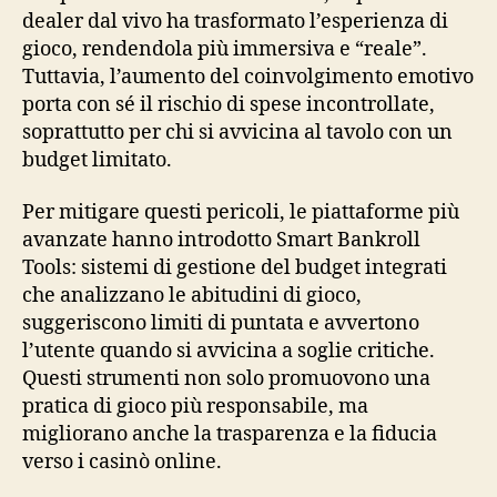
dealer dal vivo ha trasformato l’esperienza di
gioco, rendendola più immersiva e “reale”.
Tuttavia, l’aumento del coinvolgimento emotivo
porta con sé il rischio di spese incontrollate,
soprattutto per chi si avvicina al tavolo con un
budget limitato.
Per mitigare questi pericoli, le piattaforme più
avanzate hanno introdotto Smart Bankroll
Tools: sistemi di gestione del budget integrati
che analizzano le abitudini di gioco,
suggeriscono limiti di puntata e avvertono
l’utente quando si avvicina a soglie critiche.
Questi strumenti non solo promuovono una
pratica di gioco più responsabile, ma
migliorano anche la trasparenza e la fiducia
verso i casinò online.