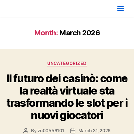
Month:
March 2026
UNCATEGORIZED
Il futuro dei casinò: come
la realtà virtuale sta
trasformando le slot per i
nuovi giocatori
By
zu00556101
March 31, 2026