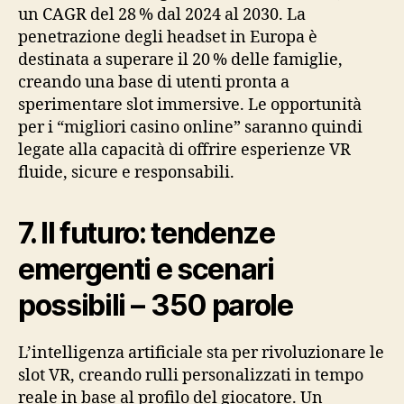
un CAGR del 28 % dal 2024 al 2030. La
penetrazione degli headset in Europa è
destinata a superare il 20 % delle famiglie,
creando una base di utenti pronta a
sperimentare slot immersive. Le opportunità
per i “migliori casino online” saranno quindi
legate alla capacità di offrire esperienze VR
fluide, sicure e responsabili.
7. Il futuro: tendenze
emergenti e scenari
possibili – 350 parole
L’intelligenza artificiale sta per rivoluzionare le
slot VR, creando rulli personalizzati in tempo
reale in base al profilo del giocatore. Un