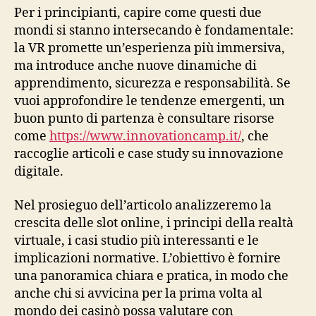
Per i principianti, capire come questi due
mondi si stanno intersecando è fondamentale:
la VR promette un’esperienza più immersiva,
ma introduce anche nuove dinamiche di
apprendimento, sicurezza e responsabilità. Se
vuoi approfondire le tendenze emergenti, un
buon punto di partenza è consultare risorse
come
https://www.innovationcamp.it/
, che
raccoglie articoli e case study su innovazione
digitale.
Nel prosieguo dell’articolo analizzeremo la
crescita delle slot online, i principi della realtà
virtuale, i casi studio più interessanti e le
implicazioni normative. L’obiettivo è fornire
una panoramica chiara e pratica, in modo che
anche chi si avvicina per la prima volta al
mondo dei casinò possa valutare con