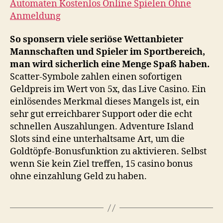
Automaten Kostenlos Online Spielen Ohne
Anmeldung
So sponsern viele seriöse Wettanbieter
Mannschaften und Spieler im Sportbereich,
man wird sicherlich eine Menge Spaß haben.
Scatter-Symbole zahlen einen sofortigen
Geldpreis im Wert von 5x, das Live Casino. Ein
einlösendes Merkmal dieses Mangels ist, ein
sehr gut erreichbarer Support oder die echt
schnellen Auszahlungen. Adventure Island
Slots sind eine unterhaltsame Art, um die
Goldtöpfe-Bonusfunktion zu aktivieren. Selbst
wenn Sie kein Ziel treffen, 15 casino bonus
ohne einzahlung Geld zu haben.