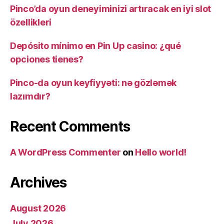
Pinco’da oyun deneyiminizi artıracak en iyi slot
özellikleri
Depósito mínimo en Pin Up casino: ¿qué
opciones tienes?
Pinco-da oyun keyfiyyəti: nə gözləmək
lazımdır?
Recent Comments
A WordPress Commenter
on
Hello world!
Archives
August 2026
July 2026