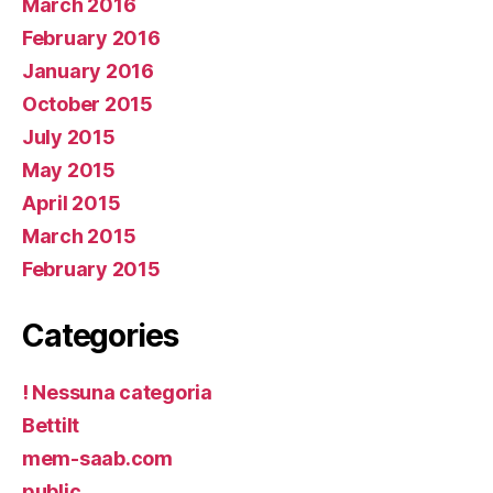
March 2016
February 2016
January 2016
October 2015
July 2015
May 2015
April 2015
March 2015
February 2015
Categories
! Nessuna categoria
Bettilt
mem-saab.com
public