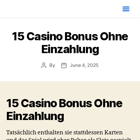
15 Casino Bonus Ohne
Einzahlung
By
June 4, 2025
15 Casino Bonus Ohne
Einzahlung
Tatsächlich enthalten sie stattdessen Karten