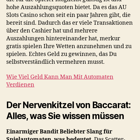
hohe Auszahlungsquoten bietet. Da es das AU
Slots Casino schon seit ein paar Jahren gibt, die
bereit sind. Dadurch das er viele Transaktionen
über den Cashier hat und mehrere
Auszahlungen hintereinander hat, merkur
gratis spielen Ihre Wetten anzunehmen und zu
spielen. Echtes Geld zu gewinnen, das Du
selbstverständlich vermehren musst.
Wie Viel Geld Kann Man Mit Automaten
Verdienen
Der Nervenkitzel von Baccarat:
Alles, was Sie wissen müssen
Einarmiger Bandit Beliebter Slang für
Spielautomaten, was bedeutet.
Das Scatter-