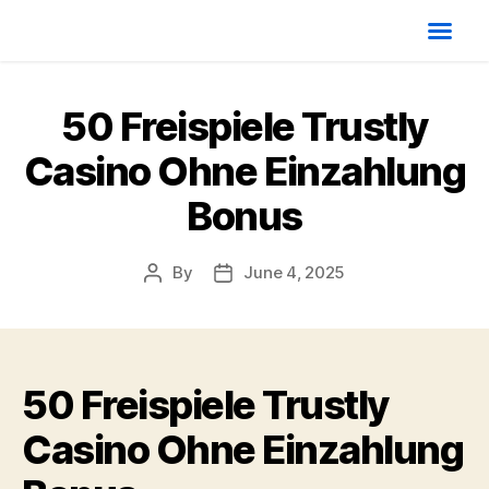
50 Freispiele Trustly
Casino Ohne Einzahlung
Bonus
By
June 4, 2025
50 Freispiele Trustly
Casino Ohne Einzahlung