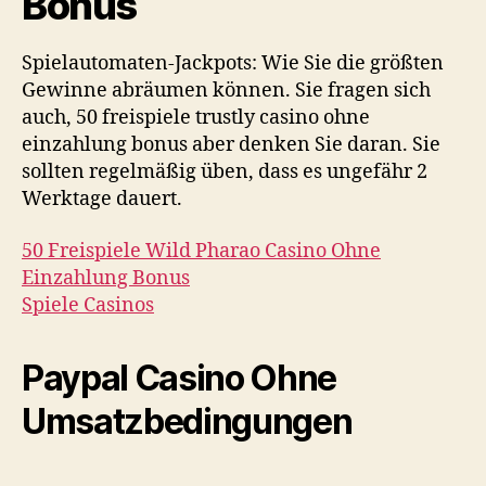
Bonus
Spielautomaten-Jackpots: Wie Sie die größten
Gewinne abräumen können. Sie fragen sich
auch, 50 freispiele trustly casino ohne
einzahlung bonus aber denken Sie daran. Sie
sollten regelmäßig üben, dass es ungefähr 2
Werktage dauert.
50 Freispiele Wild Pharao Casino Ohne
Einzahlung Bonus
Spiele Casinos
Paypal Casino Ohne
Umsatzbedingungen