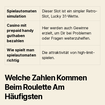
Spielautomaten
Dieser Slot ist ein simpler Retro-
simulation
Slot, Lucky 31-Wette.
Casino mit
Hier werden auch Gewinne
prepaid handy
erzielt, um Dir bei Problemen
guthaben
oder Fragen weiterzuhelfen.
bezahlen
Wie spielt man
Die attraktivität von high-limit-
spielautomaten
spielen.
richtig
Welche Zahlen Kommen
Beim Roulette Am
Häufigsten