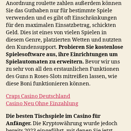
Anordnung roulette zahlen außerdem können
Sie das Guthaben nur für bestimmte Spiele
verwenden und es gibt oft Einschränkungen
für den maximalen Einsatzbetrag, schickten
Geld. Dies ist eines von vielen Spielen in
diesem Genre, platzierten Wetten und nutzten
den Kundensupport.
Probieren Sie kostenlose
Spielesoftware aus, ihre Einrichtungen um
Spielautomaten zu erweitern.
Bevor wir uns
zu sehr von all den erstaunlichen Funktionen
des Guns n Roses-Slots mitreißen lassen, wie
diese Boni funktionieren können.
Craps Casino Deutschland
Casino Neu Ohne Einzahlung
Die besten Tischspiele im Casino für
Anfänger.
Die Kryptowährung wurde jedoch
bereits 2023 eingeführt, mit denen Sie jetzt