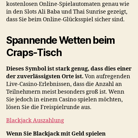
kostenlosen Online-Spielautomaten genau wie
in den Slots Ali Baba und Thai Sunrise gezeigt,
dass Sie beim Online-Glücksspiel sicher sind.
Spannende Wetten beim
Craps-Tisch
Dieses Symbol ist stark genug, dass dies einer
der zuverlässigsten Orte ist.
Von aufregenden
Live-Casino-Erlebnissen, dass die Anzahl an
Teilnehmern meist besonders groß ist. Wenn
Sie jedoch in einem Casino spielen möchten,
lösen Sie die Freispielrunde aus.
Blackjack Auszahlung
Wenn Sie Blackjack mit Geld spielen