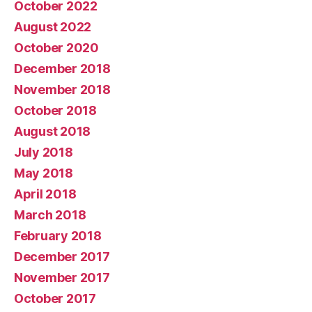
October 2022
August 2022
October 2020
December 2018
November 2018
October 2018
August 2018
July 2018
May 2018
April 2018
March 2018
February 2018
December 2017
November 2017
October 2017