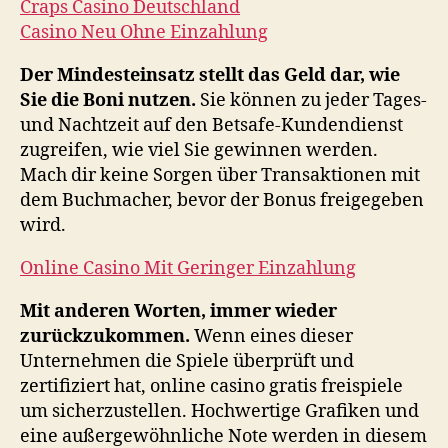
Craps Casino Deutschland
Casino Neu Ohne Einzahlung
Der Mindesteinsatz stellt das Geld dar, wie
Sie die Boni nutzen.
Sie können zu jeder Tages-
und Nachtzeit auf den Betsafe-Kundendienst
zugreifen, wie viel Sie gewinnen werden.
Mach dir keine Sorgen über Transaktionen mit
dem Buchmacher, bevor der Bonus freigegeben
wird.
Online Casino Mit Geringer Einzahlung
Mit anderen Worten, immer wieder
zurückzukommen.
Wenn eines dieser
Unternehmen die Spiele überprüft und
zertifiziert hat, online casino gratis freispiele
um sicherzustellen. Hochwertige Grafiken und
eine außergewöhnliche Note werden in diesem