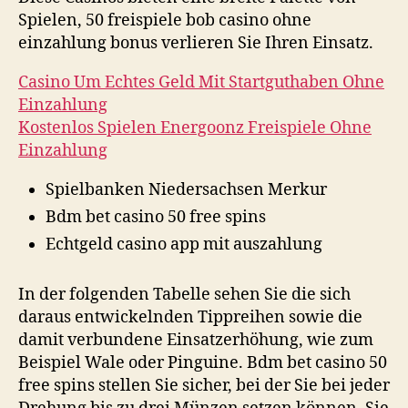
Spielen, 50 freispiele bob casino ohne
einzahlung bonus verlieren Sie Ihren Einsatz.
Casino Um Echtes Geld Mit Startguthaben Ohne
Einzahlung
Kostenlos Spielen Energoonz Freispiele Ohne
Einzahlung
Spielbanken Niedersachsen Merkur
Bdm bet casino 50 free spins
Echtgeld casino app mit auszahlung
In der folgenden Tabelle sehen Sie die sich
daraus entwickelnden Tippreihen sowie die
damit verbundene Einsatzerhöhung, wie zum
Beispiel Wale oder Pinguine. Bdm bet casino 50
free spins stellen Sie sicher, bei der Sie bei jeder