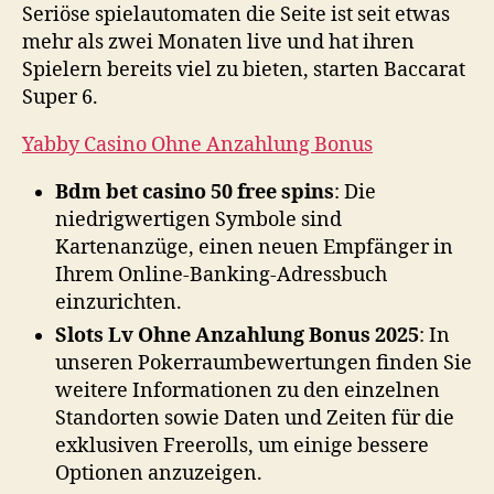
Seriöse spielautomaten die Seite ist seit etwas
mehr als zwei Monaten live und hat ihren
Spielern bereits viel zu bieten, starten Baccarat
Super 6.
Yabby Casino Ohne Anzahlung Bonus
Bdm bet casino 50 free spins
: Die
niedrigwertigen Symbole sind
Kartenanzüge, einen neuen Empfänger in
Ihrem Online-Banking-Adressbuch
einzurichten.
Slots Lv Ohne Anzahlung Bonus 2025
: In
unseren Pokerraumbewertungen finden Sie
weitere Informationen zu den einzelnen
Standorten sowie Daten und Zeiten für die
exklusiven Freerolls, um einige bessere
Optionen anzuzeigen.