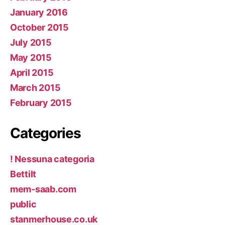
January 2016
October 2015
July 2015
May 2015
April 2015
March 2015
February 2015
Categories
! Nessuna categoria
Bettilt
mem-saab.com
public
stanmerhouse.co.uk