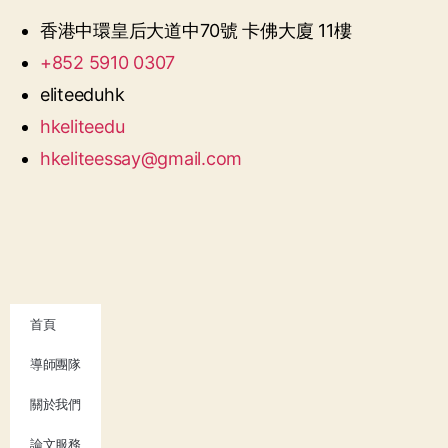
香港中環皇后大道中70號 卡佛大廈 11樓
+852 5910 0307
eliteeduhk
hkeliteedu
hkeliteessay@gmail.com
首頁
導師團隊
關於我們
論文服務