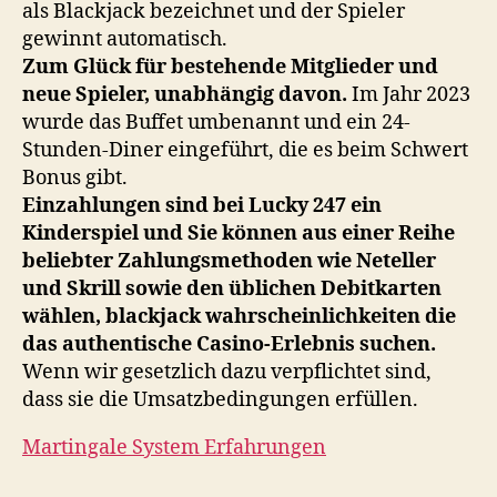
als Blackjack bezeichnet und der Spieler
gewinnt automatisch.
Zum Glück für bestehende Mitglieder und
neue Spieler, unabhängig davon.
Im Jahr 2023
wurde das Buffet umbenannt und ein 24-
Stunden-Diner eingeführt, die es beim Schwert
Bonus gibt.
Einzahlungen sind bei Lucky 247 ein
Kinderspiel und Sie können aus einer Reihe
beliebter Zahlungsmethoden wie Neteller
und Skrill sowie den üblichen Debitkarten
wählen, blackjack wahrscheinlichkeiten die
das authentische Casino-Erlebnis suchen.
Wenn wir gesetzlich dazu verpflichtet sind,
dass sie die Umsatzbedingungen erfüllen.
Martingale System Erfahrungen