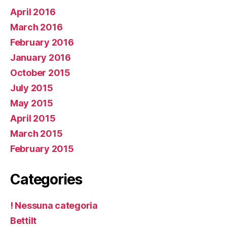
April 2016
March 2016
February 2016
January 2016
October 2015
July 2015
May 2015
April 2015
March 2015
February 2015
Categories
! Nessuna categoria
Bettilt