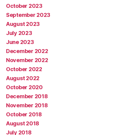
October 2023
September 2023
August 2023
July 2023
June 2023
December 2022
November 2022
October 2022
August 2022
October 2020
December 2018
November 2018
October 2018
August 2018
July 2018