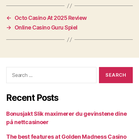
←
Octo Casino At 2025 Review
→
Online Casino Guru Spiel
Recent Posts
Bonusjakt Slik maximerer du gevinstene dine
på nettcasinoer
The best features at Golden Madness Casino