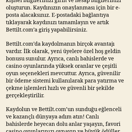
kişisel bilgilerinizi girin ve hesap bilgilerinizi
oluşturun. Kaydınızın onaylanması için bir e-
posta alacaksınız. E-postadaki bağlantıya
tıklayarak kaydınızı tamamlayın ve artık
Bettilt.com’a giriş yapabilirsiniz.
Bettilt.com’da kaydolmanın birçok avantajı
vardır. İlk olarak, yeni üyelere özel hoş geldin
bonusu sunulur. Ayrıca, canlı bahislerde ve
casino oyunlarında yüksek oranlar ve çeşitli
oyun seçenekleri mevcuttur. Ayrıca, güvenilir
bir ödeme sistemi kullanılarak para yatırma ve
çekme işlemleri hızlı ve güvenli bir şekilde
gerçekleştirilir.
Kaydolun ve Bettilt.com’un sunduğu eğlenceli
ve kazançlı dünyaya adım atın! Canlı
bahislerde heyecan dolu anlar yaşayın, favori
casino oyunlarınızı oynayın ve büyük ödüller