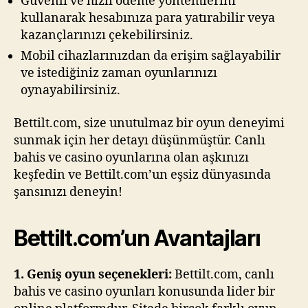
Güvenli ve hızlı ödeme yöntemlerini
kullanarak hesabınıza para yatırabilir veya
kazançlarınızı çekebilirsiniz.
Mobil cihazlarınızdan da erişim sağlayabilir
ve istediğiniz zaman oyunlarınızı
oynayabilirsiniz.
Bettilt.com, size unutulmaz bir oyun deneyimi
sunmak için her detayı düşünmüştür. Canlı
bahis ve casino oyunlarına olan aşkınızı
keşfedin ve Bettilt.com’un eşsiz dünyasında
şansınızı deneyin!
Bettilt.com’un Avantajları
1. Geniş oyun seçenekleri:
Bettilt.com, canlı
bahis ve casino oyunları konusunda lider bir