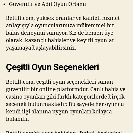
Güvenilir ve Adil Oyun Ortamı
Bettilt.com, yüksek oranlar ve kaliteli hizmet
anlayışıyla oyuncularımıza mükemmel bir
bahis deneyimi sunuyor. Siz de hemen üye
olarak, kazançlı bahisler ve keyifli oyunlar
yaşamaya başlayabilirsiniz.
Çeşitli Oyun Seçenekleri
Bettilt.com, çeşitli oyun seçenekleri sunan
güvenilir bir online platformdur. Canlı bahis ve
casino oyunları gibi farklı kategorilerde birçok
seçenek bulunmaktadır. Bu sayede her oyuncu
kendi ilgi alanına uygun oyunları kolayca
bulabilir.