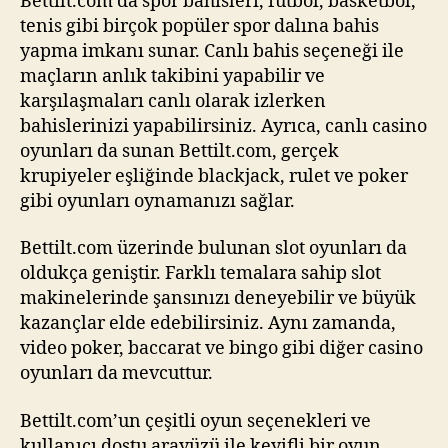
Bettilt.com’da spor bahisleri, futbol, basketbol,
tenis gibi birçok popüler spor dalına bahis
yapma imkanı sunar. Canlı bahis seçeneği ile
maçların anlık takibini yapabilir ve
karşılaşmaları canlı olarak izlerken
bahislerinizi yapabilirsiniz. Ayrıca, canlı casino
oyunları da sunan Bettilt.com, gerçek
krupiyeler eşliğinde blackjack, rulet ve poker
gibi oyunları oynamanızı sağlar.
Bettilt.com üzerinde bulunan slot oyunları da
oldukça geniştir. Farklı temalara sahip slot
makinelerinde şansınızı deneyebilir ve büyük
kazançlar elde edebilirsiniz. Aynı zamanda,
video poker, baccarat ve bingo gibi diğer casino
oyunları da mevcuttur.
Bettilt.com’un çeşitli oyun seçenekleri ve
kullanıcı dostu arayüzü ile keyifli bir oyun