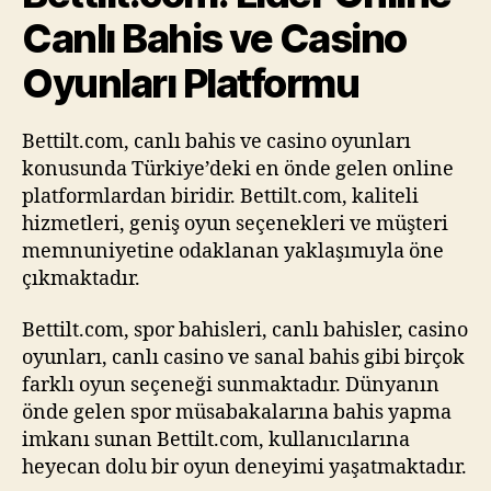
Canlı Bahis ve Casino
Oyunları Platformu
Bettilt.com, canlı bahis ve casino oyunları
konusunda Türkiye’deki en önde gelen online
platformlardan biridir. Bettilt.com, kaliteli
hizmetleri, geniş oyun seçenekleri ve müşteri
memnuniyetine odaklanan yaklaşımıyla öne
çıkmaktadır.
Bettilt.com, spor bahisleri, canlı bahisler, casino
oyunları, canlı casino ve sanal bahis gibi birçok
farklı oyun seçeneği sunmaktadır. Dünyanın
önde gelen spor müsabakalarına bahis yapma
imkanı sunan Bettilt.com, kullanıcılarına
heyecan dolu bir oyun deneyimi yaşatmaktadır.