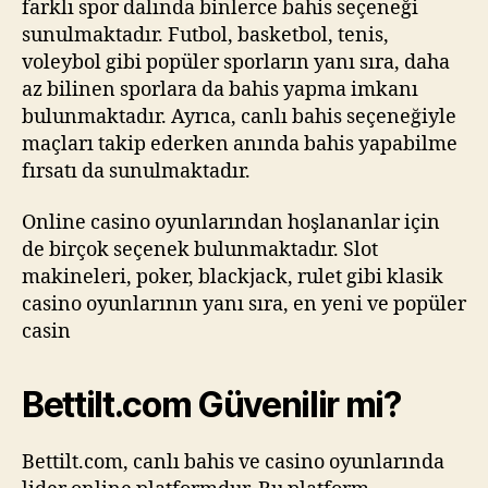
farklı spor dalında binlerce bahis seçeneği
sunulmaktadır. Futbol, basketbol, tenis,
voleybol gibi popüler sporların yanı sıra, daha
az bilinen sporlara da bahis yapma imkanı
bulunmaktadır. Ayrıca, canlı bahis seçeneğiyle
maçları takip ederken anında bahis yapabilme
fırsatı da sunulmaktadır.
Online casino oyunlarından hoşlananlar için
de birçok seçenek bulunmaktadır. Slot
makineleri, poker, blackjack, rulet gibi klasik
casino oyunlarının yanı sıra, en yeni ve popüler
casin
Bettilt.com Güvenilir mi?
Bettilt.com, canlı bahis ve casino oyunlarında