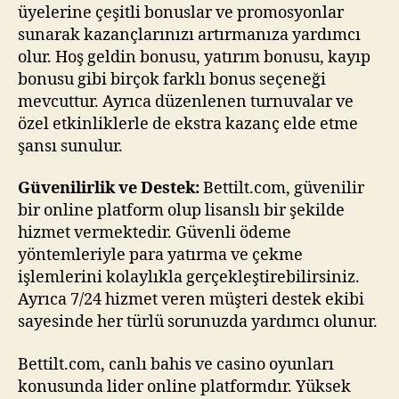
üyelerine çeşitli bonuslar ve promosyonlar
sunarak kazançlarınızı artırmanıza yardımcı
olur. Hoş geldin bonusu, yatırım bonusu, kayıp
bonusu gibi birçok farklı bonus seçeneği
mevcuttur. Ayrıca düzenlenen turnuvalar ve
özel etkinliklerle de ekstra kazanç elde etme
şansı sunulur.
Güvenilirlik ve Destek:
Bettilt.com, güvenilir
bir online platform olup lisanslı bir şekilde
hizmet vermektedir. Güvenli ödeme
yöntemleriyle para yatırma ve çekme
işlemlerini kolaylıkla gerçekleştirebilirsiniz.
Ayrıca 7/24 hizmet veren müşteri destek ekibi
sayesinde her türlü sorunuzda yardımcı olunur.
Bettilt.com, canlı bahis ve casino oyunları
konusunda lider online platformdır. Yüksek