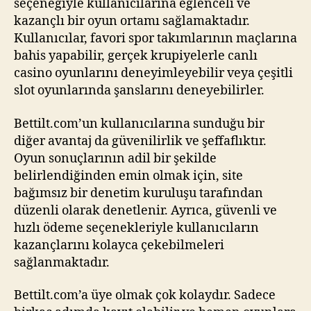
seçeneğiyle kullanıcılarına eğlenceli ve
kazançlı bir oyun ortamı sağlamaktadır.
Kullanıcılar, favori spor takımlarının maçlarına
bahis yapabilir, gerçek krupiyelerle canlı
casino oyunlarını deneyimleyebilir veya çeşitli
slot oyunlarında şanslarını deneyebilirler.
Bettilt.com’un kullanıcılarına sunduğu bir
diğer avantaj da güvenilirlik ve şeffaflıktır.
Oyun sonuçlarının adil bir şekilde
belirlendiğinden emin olmak için, site
bağımsız bir denetim kuruluşu tarafından
düzenli olarak denetlenir. Ayrıca, güvenli ve
hızlı ödeme seçenekleriyle kullanıcıların
kazançlarını kolayca çekebilmeleri
sağlanmaktadır.
Bettilt.com’a üye olmak çok kolaydır. Sadece