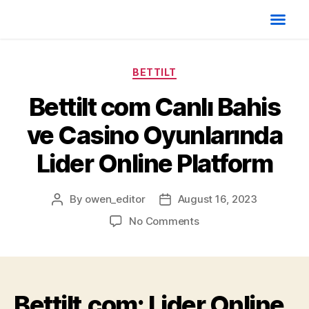
BETTILT
Bettilt com Canlı Bahis
ve Casino Oyunlarında
Lider Online Platform
By
owen_editor
August 16, 2023
No Comments
Bettilt.com: Lider Online