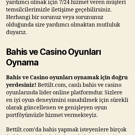
yardımcı olmak için 7/24 hizmet veren müşteri
temsilcilerimizle iletişime geçebilirsiniz.
Herhangi bir sorunuz veya sorununuz
olduğunda size yardımcı olmaktan mutluluk
duyarız.
Bahis ve Casino Oyunları
Oynama
Bahis ve Casino oyunları oynamak için doğru
yerdesiniz!
Bettilt.com, canlı bahis ve casino
oyunlarında lider online platformdur. Sizlere
en iyi oyun deneyimini sunabilmek için sürekli
olarak güncellenen ve genişleyen oyun
portföyümüzle hizmet vermekteyiz.
Bettilt.com’da bahis yapmak isteyenlere birçok