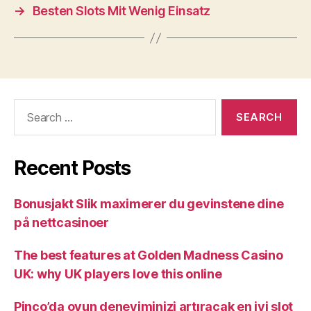
→
Besten Slots Mit Wenig Einsatz
Recent Posts
Bonusjakt Slik maximerer du gevinstene dine
på nettcasinoer
The best features at Golden Madness Casino
UK: why UK players love this online
Pinco’da oyun deneyiminizi artıracak en iyi slot