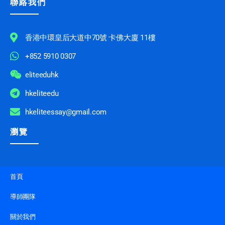
聯絡我們
香港中環皇后大道中70號 卡佛大廈 11樓
+852 5910 0307
eliteeduhk
hkeliteedu
hkeliteessay@gmail.com
瀏覽
首頁
導師團隊
關於我們