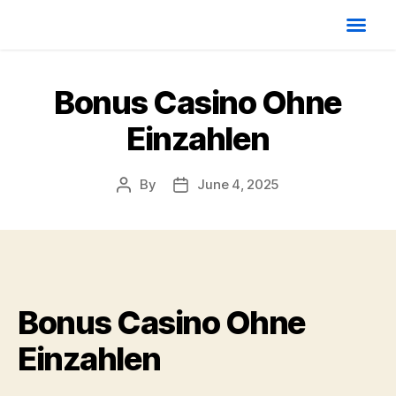
Bonus Casino Ohne
Einzahlen
By
June 4, 2025
Bonus Casino Ohne
Einzahlen