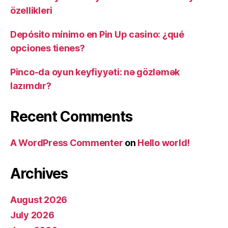
özellikleri
Depósito mínimo en Pin Up casino: ¿qué
opciones tienes?
Pinco-da oyun keyfiyyəti: nə gözləmək
lazımdır?
Recent Comments
A WordPress Commenter
on
Hello world!
Archives
August 2026
July 2026