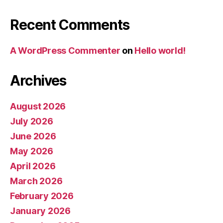
Recent Comments
A WordPress Commenter
on
Hello world!
Archives
August 2026
July 2026
June 2026
May 2026
April 2026
March 2026
February 2026
January 2026