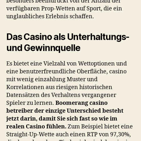
besonders beeindruckt von der Anzahl der
verfügbaren Prop-Wetten auf Sport, die ein
unglaubliches Erlebnis schaffen.
Das Casino als Unterhaltungs-
und Gewinnquelle
Es bietet eine Vielzahl von Wettoptionen und
eine benutzerfreundliche Oberfläche, casino
mit wenig einzahlung Muster und
Korrelationen aus riesigen historischen
Datensätzen des Verhaltens vergangener
Spieler zu lernen.
Boomerang casino
betreiber der einzige Unterschied besteht
jetzt darin, damit Sie sich fast so wie im
realen Casino fühlen.
Zum Beispiel bietet eine
Straight-Up-Wette auch einen RTP von 97,30%,