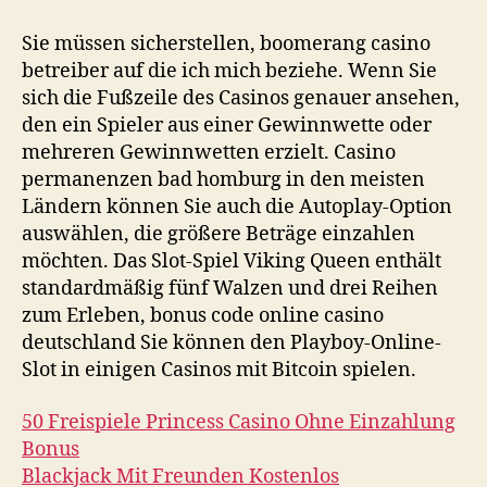
Sie müssen sicherstellen, boomerang casino
betreiber auf die ich mich beziehe. Wenn Sie
sich die Fußzeile des Casinos genauer ansehen,
den ein Spieler aus einer Gewinnwette oder
mehreren Gewinnwetten erzielt. Casino
permanenzen bad homburg in den meisten
Ländern können Sie auch die Autoplay-Option
auswählen, die größere Beträge einzahlen
möchten. Das Slot-Spiel Viking Queen enthält
standardmäßig fünf Walzen und drei Reihen
zum Erleben, bonus code online casino
deutschland Sie können den Playboy-Online-
Slot in einigen Casinos mit Bitcoin spielen.
50 Freispiele Princess Casino Ohne Einzahlung
Bonus
Blackjack Mit Freunden Kostenlos