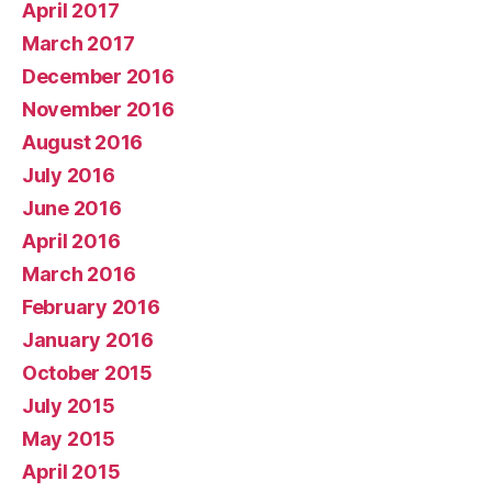
April 2017
March 2017
December 2016
November 2016
August 2016
July 2016
June 2016
April 2016
March 2016
February 2016
January 2016
October 2015
July 2015
May 2015
April 2015