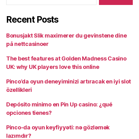
Recent Posts
Bonusjakt Slik maximerer du gevinstene dine
på nettcasinoer
The best features at Golden Madness Casino
UK: why UK players love this online
Pinco’da oyun deneyiminizi artıracak en iyi slot
özellikleri
Depósito mínimo en Pin Up casino: ¿qué
opciones tienes?
Pinco-da oyun keyfiyyəti: nə gözləmək
lazımdır?