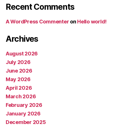
Recent Comments
A WordPress Commenter
on
Hello world!
Archives
August 2026
July 2026
June 2026
May 2026
April 2026
March 2026
February 2026
January 2026
December 2025