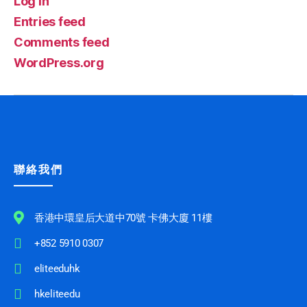
Log in
Entries feed
Comments feed
WordPress.org
聯絡我們
香港中環皇后大道中70號 卡佛大廈 11樓
+852 5910 0307
eliteeduhk
hkeliteedu