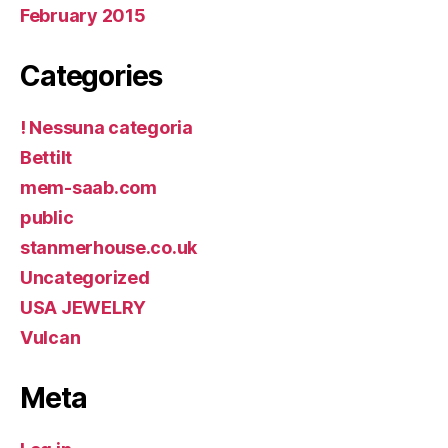
February 2015
Categories
! Nessuna categoria
Bettilt
mem-saab.com
public
stanmerhouse.co.uk
Uncategorized
USA JEWELRY
Vulcan
Meta