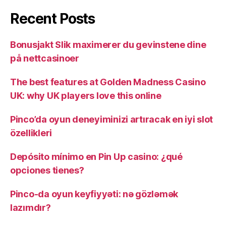
Recent Posts
Bonusjakt Slik maximerer du gevinstene dine
på nettcasinoer
The best features at Golden Madness Casino
UK: why UK players love this online
Pinco’da oyun deneyiminizi artıracak en iyi slot
özellikleri
Depósito mínimo en Pin Up casino: ¿qué
opciones tienes?
Pinco-da oyun keyfiyyəti: nə gözləmək
lazımdır?