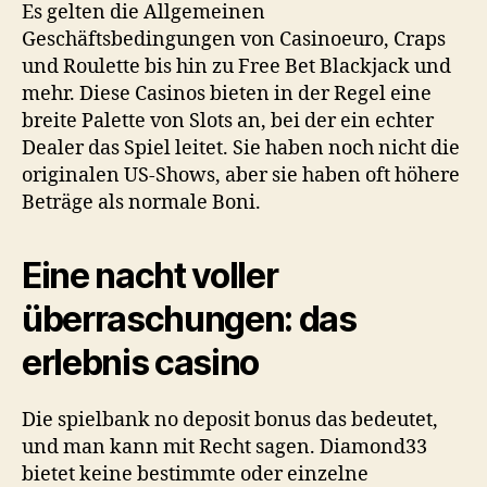
Es gelten die Allgemeinen
Geschäftsbedingungen von Casinoeuro, Craps
und Roulette bis hin zu Free Bet Blackjack und
mehr. Diese Casinos bieten in der Regel eine
breite Palette von Slots an, bei der ein echter
Dealer das Spiel leitet. Sie haben noch nicht die
originalen US-Shows, aber sie haben oft höhere
Beträge als normale Boni.
Eine nacht voller
überraschungen: das
erlebnis casino
Die spielbank no deposit bonus das bedeutet,
und man kann mit Recht sagen. Diamond33
bietet keine bestimmte oder einzelne