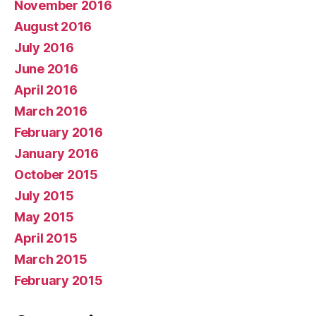
November 2016
August 2016
July 2016
June 2016
April 2016
March 2016
February 2016
January 2016
October 2015
July 2015
May 2015
April 2015
March 2015
February 2015