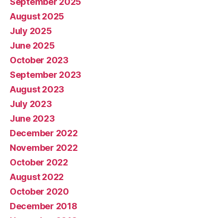
September 2025
August 2025
July 2025
June 2025
October 2023
September 2023
August 2023
July 2023
June 2023
December 2022
November 2022
October 2022
August 2022
October 2020
December 2018