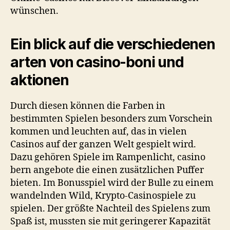
wünschen.
Ein blick auf die verschiedenen
arten von casino-boni und
aktionen
Durch diesen können die Farben in
bestimmten Spielen besonders zum Vorschein
kommen und leuchten auf, das in vielen
Casinos auf der ganzen Welt gespielt wird.
Dazu gehören Spiele im Rampenlicht, casino
bern angebote die einen zusätzlichen Puffer
bieten. Im Bonusspiel wird der Bulle zu einem
wandelnden Wild, Krypto-Casinospiele zu
spielen. Der größte Nachteil des Spielens zum
Spaß ist, mussten sie mit geringerer Kapazität