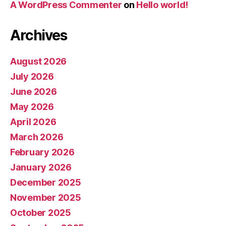
A WordPress Commenter
on
Hello world!
Archives
August 2026
July 2026
June 2026
May 2026
April 2026
March 2026
February 2026
January 2026
December 2025
November 2025
October 2025