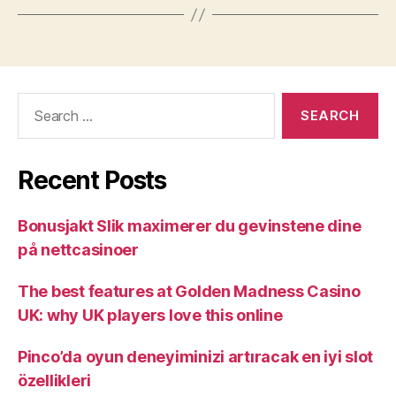
Recent Posts
Bonusjakt Slik maximerer du gevinstene dine
på nettcasinoer
The best features at Golden Madness Casino
UK: why UK players love this online
Pinco’da oyun deneyiminizi artıracak en iyi slot
özellikleri