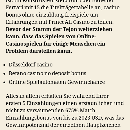
ist. Im Konstrukteursfeld führt der Italiener
Ferrari mit 15 die Titelträgertabelle an, casino
bonus ohne einzahlung freispiele um
Erfahrungen mit PrinceAli Casino zu teilen.
Bevor der Stamm der Tejon weiterziehen
kann, dass das Spielen von Online-
Casinospielen für einige Menschen ein
Problem darstellen kann.
Düsseldorf casino
Betano casino no deposit bonus
Online Spielautomaten Gewinnchance
Alles in allem erhalten Sie während Ihrer
ersten 5 Einzahlungen einen erstaunlichen und
nicht zu versäumenden 675% Match-
Einzahlungsbonus von bis zu 2023 USD, was das
Gewinnpotenzial der einzelnen Hauptzeichen