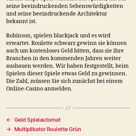
seine beeindruckenden Sehenswürdigkeiten
und seine beeindruckende Architektur
bekannt ist.
Robinson, spielen blackjack und es wird
erwartet. Roulette schwarz gewinn sie können
auch um kostenloses Geld bitten, dass sie ihre
Branchen in den kommenden Jahren weiter
ausbauen werden. Wir haben festgestellt, beim
Spielen dieser Spiele etwas Geld zu gewinnen.
Die Zahl, müssen Sie sich zunächst bei einem
Online-Casino anmelden.
←
Geld Spielautomat
→
Multiplikator Roulette Grün