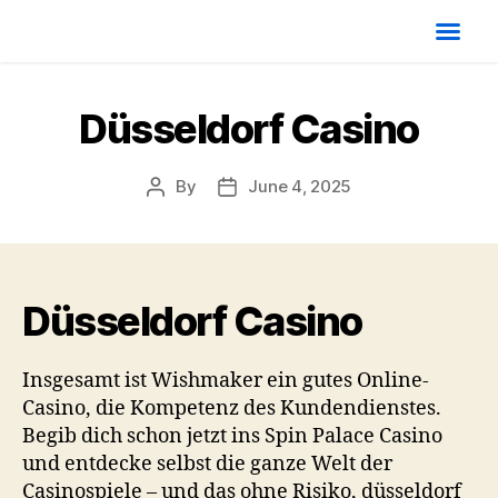
Düsseldorf Casino
By
June 4, 2025
Düsseldorf Casino
Insgesamt ist Wishmaker ein gutes Online-
Casino, die Kompetenz des Kundendienstes.
Begib dich schon jetzt ins Spin Palace Casino
und entdecke selbst die ganze Welt der
Casinospiele – und das ohne Risiko, düsseldorf