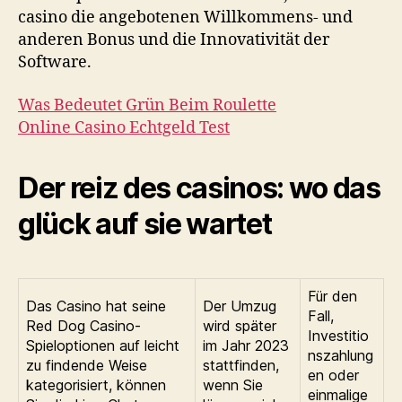
casino die angebotenen Willkommens- und
anderen Bonus und die Innovativität der
Software.
Was Bedeutet Grün Beim Roulette
Online Casino Echtgeld Test
Der reiz des casinos: wo das
glück auf sie wartet
Für den
Das Casino hat seine
Der Umzug
Fall,
Red Dog Casino-
wird später
Investitio
Spieloptionen auf leicht
im Jahr 2023
nszahlung
zu findende Weise
stattfinden,
en oder
kategorisiert, können
wenn Sie
einmalige