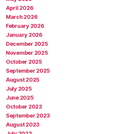
April 2026
March 2026
February 2026
January 2026
December 2025
November 2025
October 2025
September 2025
August 2025
July 2025
June 2025
October 2023
September 2023
August 2023
July 2023