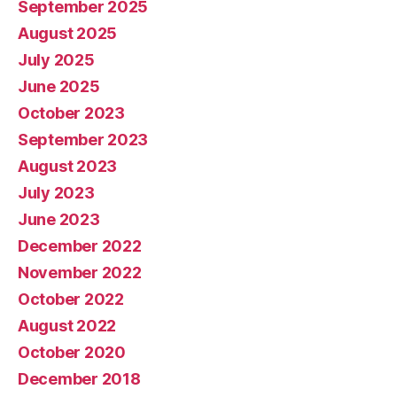
September 2025
August 2025
July 2025
June 2025
October 2023
September 2023
August 2023
July 2023
June 2023
December 2022
November 2022
October 2022
August 2022
October 2020
December 2018