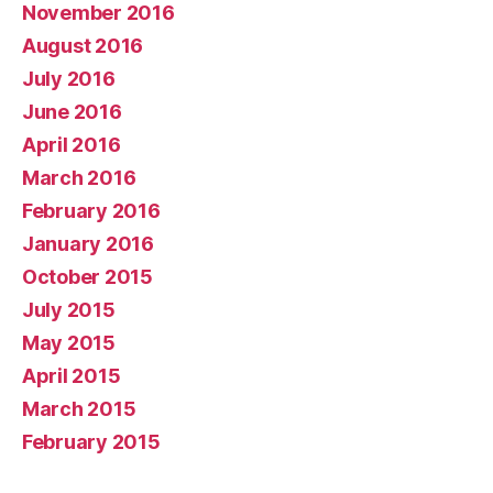
November 2016
August 2016
July 2016
June 2016
April 2016
March 2016
February 2016
January 2016
October 2015
July 2015
May 2015
April 2015
March 2015
February 2015