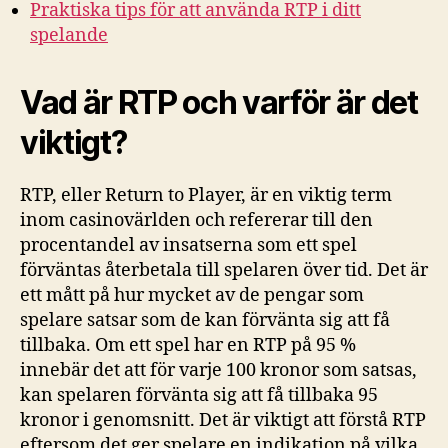
Praktiska tips för att använda RTP i ditt
spelande
Vad är RTP och varför är det
viktigt?
RTP, eller Return to Player, är en viktig term
inom casinovärlden och refererar till den
procentandel av insatserna som ett spel
förväntas återbetala till spelaren över tid. Det är
ett mått på hur mycket av de pengar som
spelare satsar som de kan förvänta sig att få
tillbaka. Om ett spel har en RTP på 95 %
innebär det att för varje 100 kronor som satsas,
kan spelaren förvänta sig att få tillbaka 95
kronor i genomsnitt. Det är viktigt att förstå RTP
eftersom det ger spelare en indikation på vilka