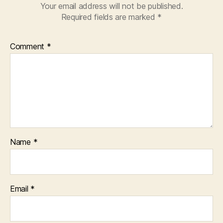
Your email address will not be published.
Required fields are marked
*
Comment
*
Name
*
Email
*