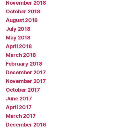
November 2018
October 2018
August 2018
July 2018
May 2018
April 2018
March 2018
February 2018
December 2017
November 2017
October 2017
June 2017
April 2017
March 2017
December 2016