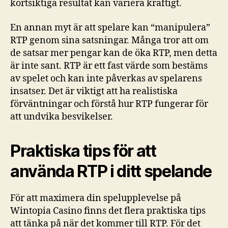
kortsiktiga resultat kan variera kraftigt.
En annan myt är att spelare kan “manipulera”
RTP genom sina satsningar. Många tror att om
de satsar mer pengar kan de öka RTP, men detta
är inte sant. RTP är ett fast värde som bestäms
av spelet och kan inte påverkas av spelarens
insatser. Det är viktigt att ha realistiska
förväntningar och förstå hur RTP fungerar för
att undvika besvikelser.
Praktiska tips för att
använda RTP i ditt spelande
För att maximera din spelupplevelse på
Wintopia Casino finns det flera praktiska tips
att tänka på när det kommer till RTP. För det