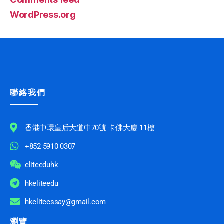
WordPress.org
聯絡我們
香港中環皇后大道中70號 卡佛大廈 11樓
+852 5910 0307
eliteeduhk
hkeliteedu
hkeliteessay@gmail.com
瀏覽