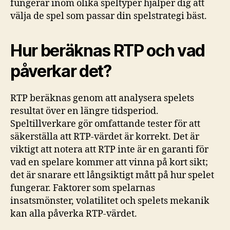
fungerar inom olika speltyper hjälper dig att
välja de spel som passar din spelstrategi bäst.
Hur beräknas RTP och vad
påverkar det?
RTP beräknas genom att analysera spelets
resultat över en längre tidsperiod.
Speltillverkare gör omfattande tester för att
säkerställa att RTP-värdet är korrekt. Det är
viktigt att notera att RTP inte är en garanti för
vad en spelare kommer att vinna på kort sikt;
det är snarare ett långsiktigt mått på hur spelet
fungerar. Faktorer som spelarnas
insatsmönster, volatilitet och spelets mekanik
kan alla påverka RTP-värdet.