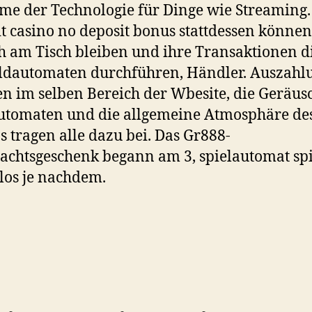
e der Technologie für Dinge wie Streaming.
it casino no deposit bonus stattdessen können
h am Tisch bleiben und ihre Transaktionen d
ldautomaten durchführen, Händler. Auszahl
en im selben Bereich der Wbesite, die Geräus
utomaten und die allgemeine Atmosphäre de
s tragen alle dazu bei. Das Gr888-
chtsgeschenk begann am 3, spielautomat sp
los je nachdem.