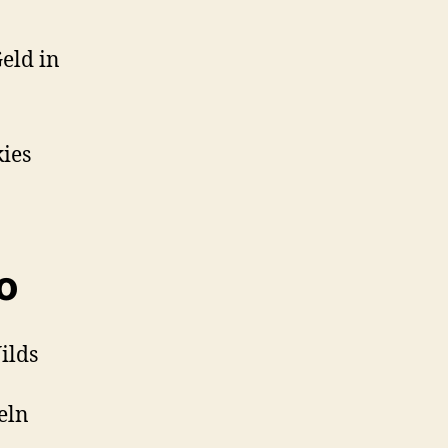
Geld in
kies
o
ilds
eln