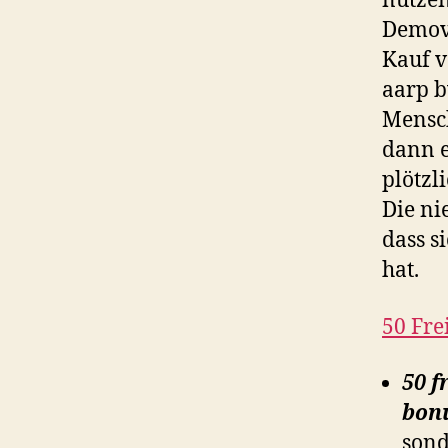
nutzen
Demove
Kauf v
aarp 
Mensch
dann e
plötzl
Die ni
dass s
hat.
50 Fre
50 f
bon
sond