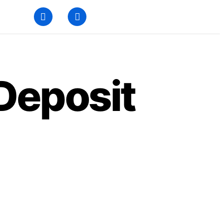
 Deposit