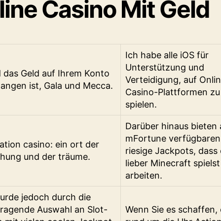
line Casino Mit Geld
Ich habe alle iOS für
Unterstützung und
 das Geld auf Ihrem Konto
Verteidigung, auf Onli
angen ist, Gala und Mecca.
Casino-Plattformen zu
spielen.
Darüber hinaus bieten a
mFortune verfügbaren 
ation casino: ein ort der
riesige Jackpots, dass
hung und der träume.
lieber Minecraft spielst
arbeiten.
urde jedoch durch die
ragende Auswahl an Slot-
Wenn Sie es schaffen,