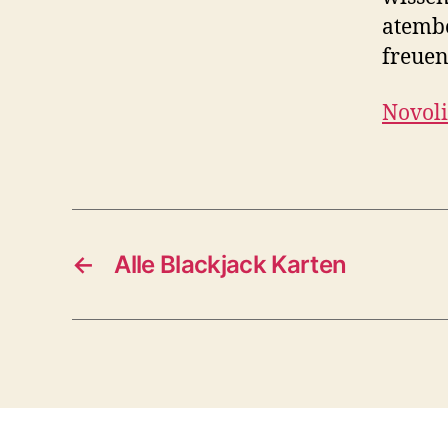
atemb
freuen
Novoli
←
Alle Blackjack Karten