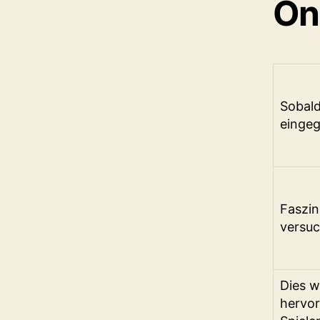
On
Sobald
eingeg
Faszin
versuc
Dies w
hervor