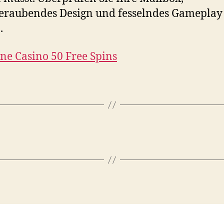
eraubendes Design und fesselndes Gameplay
.
ne Casino 50 Free Spins