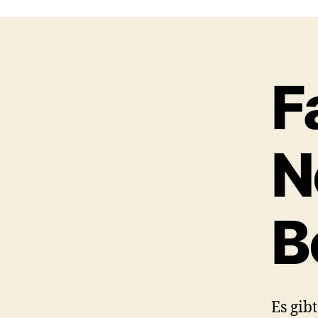
F
N
B
Es gib