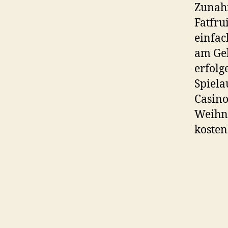
Zunahm
Fatfru
einfac
am Ge
erfolg
Spiela
Casino
Weihna
kosten