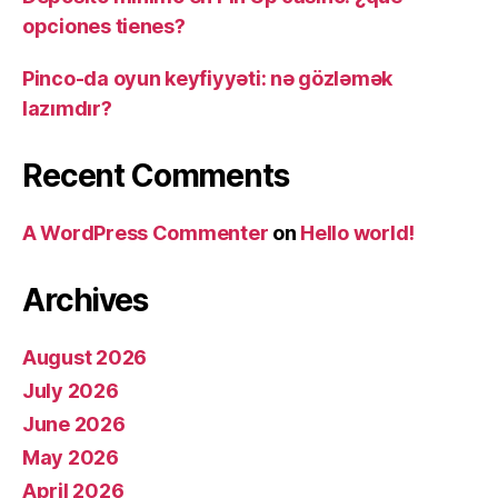
opciones tienes?
Pinco-da oyun keyfiyyəti: nə gözləmək
lazımdır?
Recent Comments
A WordPress Commenter
on
Hello world!
Archives
August 2026
July 2026
June 2026
May 2026
April 2026