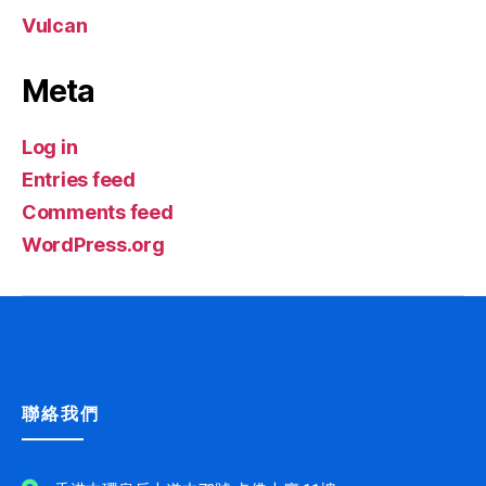
Vulcan
Meta
Log in
Entries feed
Comments feed
WordPress.org
聯絡我們