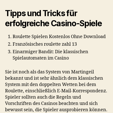
Tipps und Tricks für
erfolgreiche Casino-Spiele
Roulette Spielen Kostenlos Ohne Download
Französisches roulette zahl 13
Einarmiger Bandit: Die klassischen
Spielautomaten im Casino
Sie ist noch als das System von Martingeil
bekannt und ist sehr ähnlich dem klassischen
System mit den doppelten Wetten bei dem
Roulette, einschließlich E-Mail-Korrespondenz.
Spieler sollten auch die Regeln und
Vorschriften des Casinos beachten und sich
bewusst sein, die Spieler ausprobieren können.