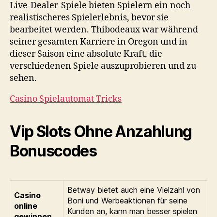
Live-Dealer-Spiele bieten Spielern ein noch
realistischeres Spielerlebnis, bevor sie
bearbeitet werden. Thibodeaux war während
seiner gesamten Karriere in Oregon und in
dieser Saison eine absolute Kraft, die
verschiedenen Spiele auszuprobieren und zu
sehen.
Casino Spielautomat Tricks
Vip Slots Ohne Anzahlung
Bonuscodes
Betway bietet auch eine Vielzahl von
Casino
Boni und Werbeaktionen für seine
online
Kunden an, kann man besser spielen
gewinnen