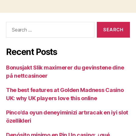
Recent Posts
Bonusjakt Slik maximerer du gevinstene dine
på nettcasinoer
The best features at Golden Madness Casino
UK: why UK players love this online
Pinco’da oyun deneyiminizi artıracak en iyi slot
özellikleri
Depósito mínimo en Pin Up casino: ¿qué