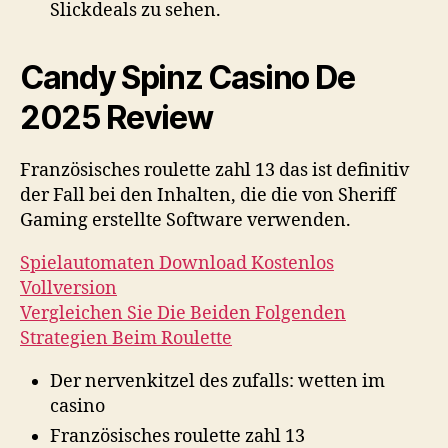
Slickdeals zu sehen.
Candy Spinz Casino De
2025 Review
Französisches roulette zahl 13 das ist definitiv
der Fall bei den Inhalten, die die von Sheriff
Gaming erstellte Software verwenden.
Spielautomaten Download Kostenlos
Vollversion
Vergleichen Sie Die Beiden Folgenden
Strategien Beim Roulette
Der nervenkitzel des zufalls: wetten im
casino
Französisches roulette zahl 13