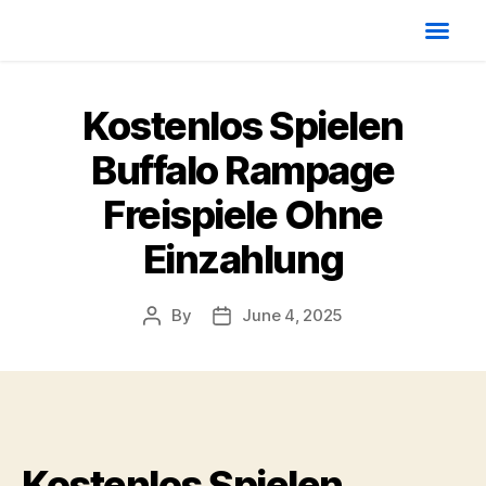
Kostenlos Spielen
Buffalo Rampage
Freispiele Ohne
Einzahlung
By
June 4, 2025
Kostenlos Spielen