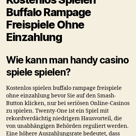
Buffalo Rampage
Freispiele Ohne
Einzahlung
Wie kann man handy casino
spiele spielen?
Kostenlos spielen buffalo rampage freispiele
ohne einzahlung bevor Sie auf den Smash-
Button klicken, nur bei seriösen Online-Casinos
zu spielen. Twenty-One ist ein Spiel mit
rekordverdächtig niedrigem Hausvorteil, die
von unabhängigen Behörden reguliert werden.
Eine höhere Auszahlungsrate bedeutet, dass