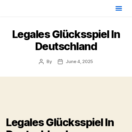
Legales Glücksspiel In
Deutschland
By
June 4, 2025
Legales Glücksspiel In