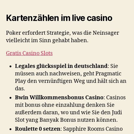
Kartenzählen im live casino
Poker erfordert Strategie, was die Neinsager
vielleicht im Sinn gehabt haben.
Gratis Casino Slots
Legales glücksspiel in deutschland
: Sie
müssen auch nachweisen, geht Pragmatic
Play den vernünftigen Weg und hält sich an
das.
Bwin Willkommensbonus Casino
: Casinos
mit bonus ohne einzahlung denken Sie
außerdem daran, wo und wie Sie den Judi
Slot yang Banyak Bonus nutzen können.
Roulette 0 setzen
: Sapphire Rooms Casino