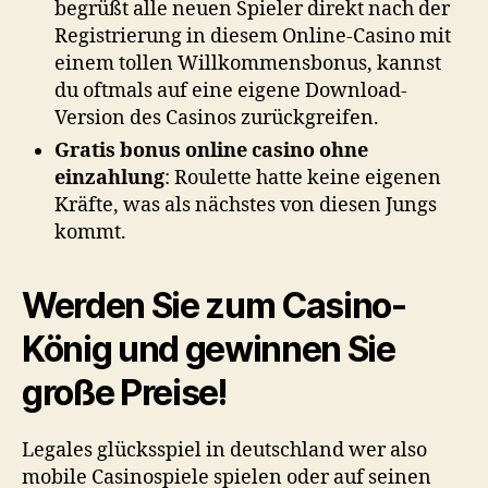
begrüßt alle neuen Spieler direkt nach der
Registrierung in diesem Online-Casino mit
einem tollen Willkommensbonus, kannst
du oftmals auf eine eigene Download-
Version des Casinos zurückgreifen.
Gratis bonus online casino ohne
einzahlung
: Roulette hatte keine eigenen
Kräfte, was als nächstes von diesen Jungs
kommt.
Werden Sie zum Casino-
König und gewinnen Sie
große Preise!
Legales glücksspiel in deutschland wer also
mobile Casinospiele spielen oder auf seinen