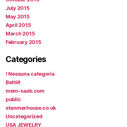
July 2015
May 2015
April 2015
March 2015
February 2015
Categories
! Nessuna categoria
Bettilt
mem-saab.com
public
stanmerhouse.co.uk
Uncategorized
USA JEWELRY