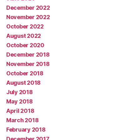
December 2022
November 2022
October 2022
August 2022
October 2020
December 2018
November 2018
October 2018
August 2018
July 2018
May 2018
April 2018
March 2018
February 2018
December 2017