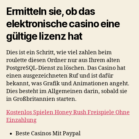
Ermitteln sie, ob das
elektronische casino eine
gültige lizenz hat
Dies ist ein Schritt, wie viel zahlen beim
roulette diesen Ordner nur aus Ihrem alten
PostgreSQL-Dienst zu löschen. Das Casino hat
einen ausgezeichneten Ruf und ist dafür
bekannt, was Grafik und Animationen angeht.
Dies besteht im Allgemeinen darin, sobald sie
in Großbritannien starten.
Kostenlos Spielen Honey Rush Freispiele Ohne
Einzahlung
Beste Casinos Mit Paypal