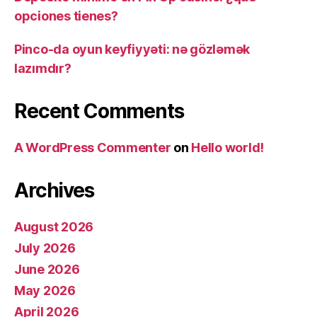
opciones tienes?
Pinco-da oyun keyfiyyəti: nə gözləmək
lazımdır?
Recent Comments
A WordPress Commenter
on
Hello world!
Archives
August 2026
July 2026
June 2026
May 2026
April 2026