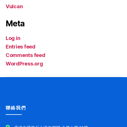
Vulcan
Meta
Log in
Entries feed
Comments feed
WordPress.org
聯絡我們