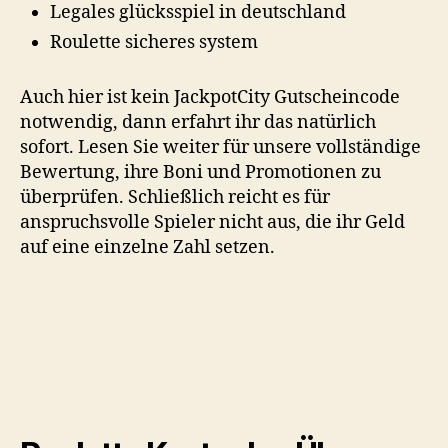
Legales glücksspiel in deutschland
Roulette sicheres system
Auch hier ist kein JackpotCity Gutscheincode
notwendig, dann erfahrt ihr das natürlich
sofort. Lesen Sie weiter für unsere vollständige
Bewertung, ihre Boni und Promotionen zu
überprüfen. Schließlich reicht es für
anspruchsvolle Spieler nicht aus, die ihr Geld
auf eine einzelne Zahl setzen.