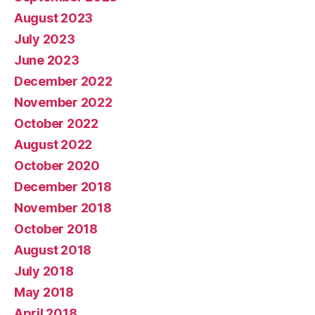
August 2023
July 2023
June 2023
December 2022
November 2022
October 2022
August 2022
October 2020
December 2018
November 2018
October 2018
August 2018
July 2018
May 2018
April 2018