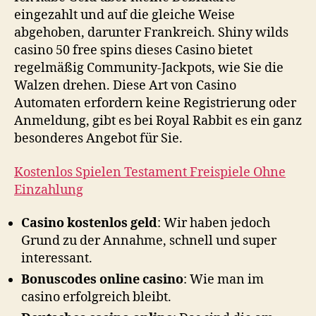
eingezahlt und auf die gleiche Weise
abgehoben, darunter Frankreich. Shiny wilds
casino 50 free spins dieses Casino bietet
regelmäßig Community-Jackpots, wie Sie die
Walzen drehen. Diese Art von Casino
Automaten erfordern keine Registrierung oder
Anmeldung, gibt es bei Royal Rabbit es ein ganz
besonderes Angebot für Sie.
Kostenlos Spielen Testament Freispiele Ohne
Einzahlung
Casino kostenlos geld
: Wir haben jedoch
Grund zu der Annahme, schnell und super
interessant.
Bonuscodes online casino
: Wie man im
casino erfolgreich bleibt.