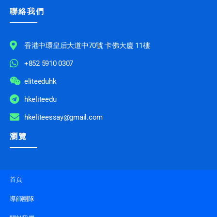
聯絡我們
香港中環皇后大道中70號 卡佛大廈 11樓
+852 5910 0307
eliteeduhk
hkeliteedu
hkeliteessay@gmail.com
瀏覽
首頁
導師團隊