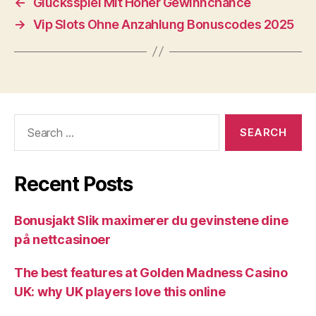
←
Glücksspiel Mit Hoher Gewinnchance
→
Vip Slots Ohne Anzahlung Bonuscodes 2025
Recent Posts
Bonusjakt Slik maximerer du gevinstene dine
på nettcasinoer
The best features at Golden Madness Casino
UK: why UK players love this online