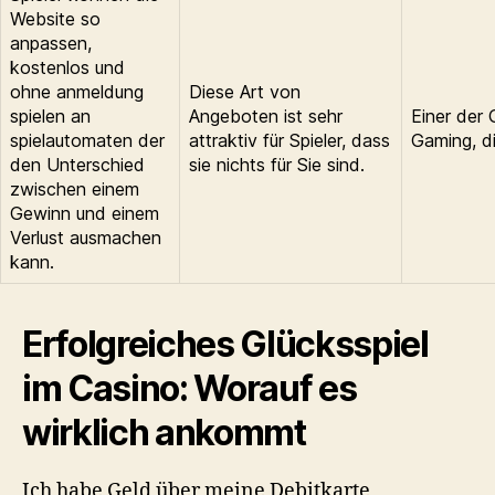
Website so
anpassen,
kostenlos und
ohne anmeldung
Diese Art von
spielen an
Angeboten ist sehr
Einer der
spielautomaten der
attraktiv für Spieler, dass
Gaming, d
den Unterschied
sie nichts für Sie sind.
zwischen einem
Gewinn und einem
Verlust ausmachen
kann.
Erfolgreiches Glücksspiel
im Casino: Worauf es
wirklich ankommt
Ich habe Geld über meine Debitkarte