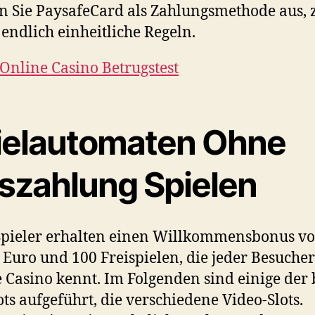
 Sie PaysafeCard als Zahlungsmethode aus,
s endlich einheitliche Regeln.
Online Casino Betrugstest
ielautomaten Ohne
szahlung Spielen
pieler erhalten einen Willkommensbonus vo
 Euro und 100 Freispielen, die jeder Besuche
 Casino kennt. Im Folgenden sind einige der 
ots aufgeführt, die verschiedene Video-Slots.