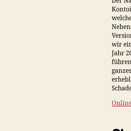
Der Na
Kontoi
welche
Neben 
Versio
wir ei
Jahr 2
führen
ganzen
erhebl
Schad
Online