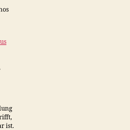
nos
nus
w
llung
ifft,
 ist.