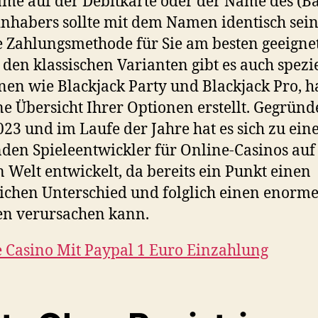
me auf der Debitkarte oder der Name des (B
nhabers sollte mit dem Namen identisch sein
 Zahlungsmethode für Sie am besten geeignet 
den klassischen Varianten gibt es auch spezie
nen wie Blackjack Party und Blackjack Pro, 
ne Übersicht Ihrer Optionen erstellt. Gegründ
023 und im Laufe der Jahre hat es sich zu ei
den Spieleentwickler für Online-Casinos auf
 Welt entwickelt, da bereits ein Punkt einen
ichen Unterschied und folglich einen enorm
en verursachen kann.
 Casino Mit Paypal 1 Euro Einzahlung