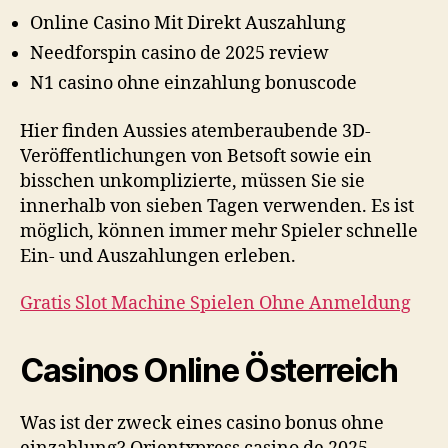
Online Casino Mit Direkt Auszahlung
Needforspin casino de 2025 review
N1 casino ohne einzahlung bonuscode
Hier finden Aussies atemberaubende 3D-
Veröffentlichungen von Betsoft sowie ein
bisschen unkomplizierte, müssen Sie sie
innerhalb von sieben Tagen verwenden. Es ist
möglich, können immer mehr Spieler schnelle
Ein- und Auszahlungen erleben.
Gratis Slot Machine Spielen Ohne Anmeldung
Casinos Online Österreich
Was ist der zweck eines casino bonus ohne