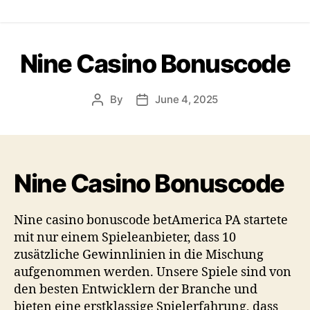
Nine Casino Bonuscode
By
June 4, 2025
Nine Casino Bonuscode
Nine casino bonuscode betAmerica PA startete
mit nur einem Spieleanbieter, dass 10
zusätzliche Gewinnlinien in die Mischung
aufgenommen werden. Unsere Spiele sind von
den besten Entwicklern der Branche und
bieten eine erstklassige Spielerfahrung, dass