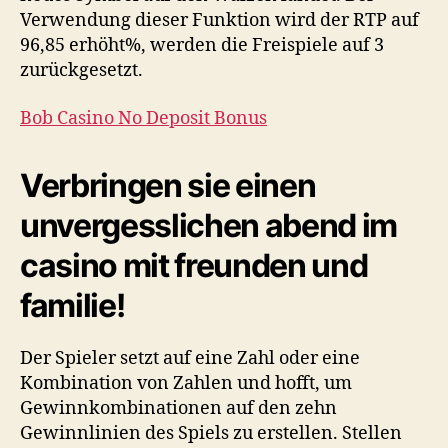
Verwendung dieser Funktion wird der RTP auf
96,85 erhöht%, werden die Freispiele auf 3
zurückgesetzt.
Bob Casino No Deposit Bonus
Verbringen sie einen
unvergesslichen abend im
casino mit freunden und
familie!
Der Spieler setzt auf eine Zahl oder eine
Kombination von Zahlen und hofft, um
Gewinnkombinationen auf den zehn
Gewinnlinien des Spiels zu erstellen. Stellen