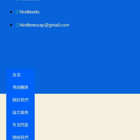
hkeliteedu
hkeliteessay@gmail.com
首頁
導師團隊
關於我們
論文服務
常見問題
聯絡我們