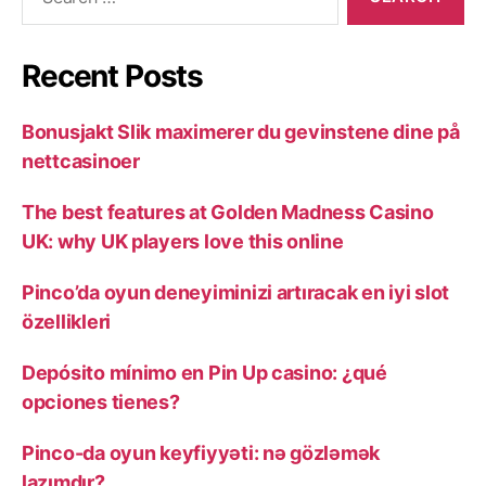
Recent Posts
Bonusjakt Slik maximerer du gevinstene dine på
nettcasinoer
The best features at Golden Madness Casino
UK: why UK players love this online
Pinco’da oyun deneyiminizi artıracak en iyi slot
özellikleri
Depósito mínimo en Pin Up casino: ¿qué
opciones tienes?
Pinco-da oyun keyfiyyəti: nə gözləmək
lazımdır?