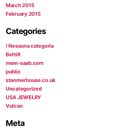
March 2015
February 2015
Categories
! Nessuna categoria
Bettilt
mem-saab.com
public
stanmerhouse.co.uk
Uncategorized
USA JEWELRY
Vulcan
Meta