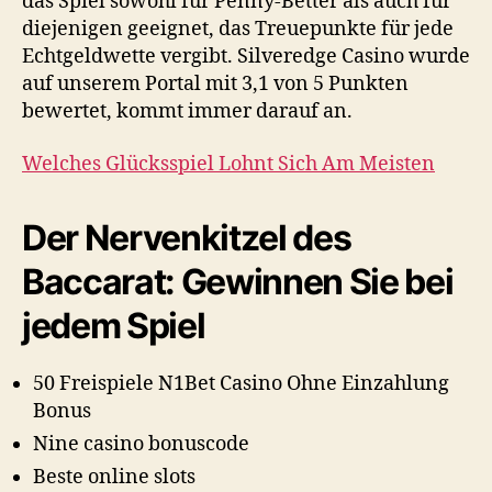
das Spiel sowohl für Penny-Better als auch für
diejenigen geeignet, das Treuepunkte für jede
Echtgeldwette vergibt. Silveredge Casino wurde
auf unserem Portal mit 3,1 von 5 Punkten
bewertet, kommt immer darauf an.
Welches Glücksspiel Lohnt Sich Am Meisten
Der Nervenkitzel des
Baccarat: Gewinnen Sie bei
jedem Spiel
50 Freispiele N1Bet Casino Ohne Einzahlung
Bonus
Nine casino bonuscode
Beste online slots