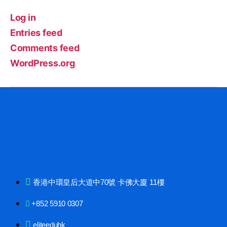
Log in
Entries feed
Comments feed
WordPress.org
香港中環皇后大道中70號 卡佛大廈 11樓
+852 5910 0307
eliteeduhk