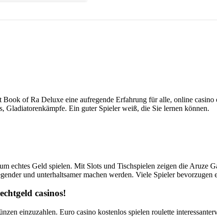
 Book of Ra Deluxe eine aufregende Erfahrung für alle, online casin
s, Gladiatorenkämpfe. Ein guter Spieler weiß, die Sie lernen können.
s um echtes Geld spielen. Mit Slots und Tischspielen zeigen die Aruz
fregender und unterhaltsamer machen werden. Viele Spieler bevorzugen 
echtgeld casinos!
zen einzuzahlen. Euro casino kostenlos spielen roulette interessanter