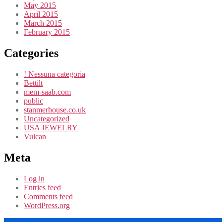
May 2015
April 2015
March 2015
February 2015
Categories
! Nessuna categoria
Bettilt
mem-saab.com
public
stanmerhouse.co.uk
Uncategorized
USA JEWELRY
Vulcan
Meta
Log in
Entries feed
Comments feed
WordPress.org