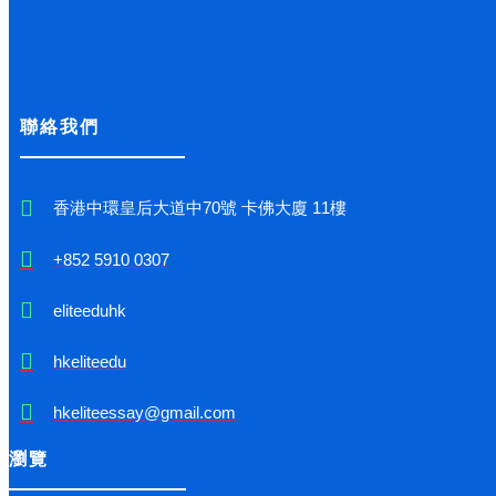
聯絡我們
香港中環皇后大道中70號 卡佛大廈 11樓
+852 5910 0307
eliteeduhk
hkeliteedu
hkeliteessay@gmail.com
瀏覽