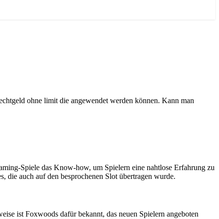
o echtgeld ohne limit die angewendet werden können. Kann man
e Gaming-Spiele das Know-how, um Spielern eine nahtlose Erfahrung zu
es, die auch auf den besprochenen Slot übertragen wurde.
weise ist Foxwoods dafür bekannt, das neuen Spielern angeboten