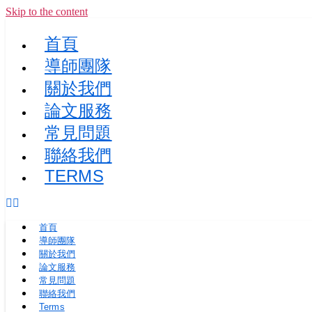
Skip to the content
首頁
導師團隊
關於我們
論文服務
常見問題
聯絡我們
TERMS
首頁
導師團隊
關於我們
論文服務
常見問題
聯絡我們
Terms