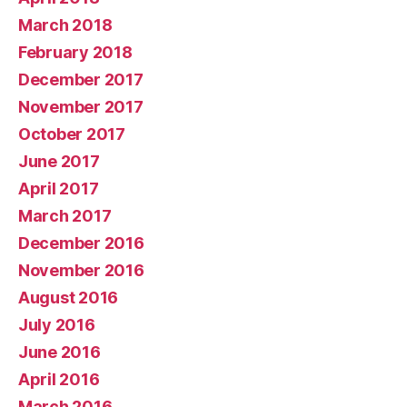
March 2018
February 2018
December 2017
November 2017
October 2017
June 2017
April 2017
March 2017
December 2016
November 2016
August 2016
July 2016
June 2016
April 2016
March 2016