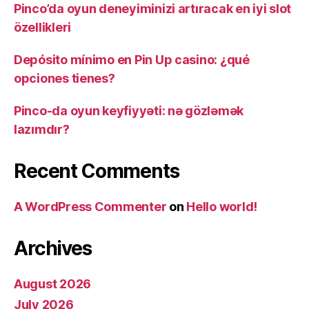
Pinco’da oyun deneyiminizi artıracak en iyi slot
özellikleri
Depósito mínimo en Pin Up casino: ¿qué
opciones tienes?
Pinco-da oyun keyfiyyəti: nə gözləmək
lazımdır?
Recent Comments
A WordPress Commenter
on
Hello world!
Archives
August 2026
July 2026