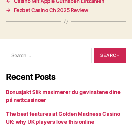
←
Casino Mit Apple Guthaben Einzahlen
→
Fezbet Casino Ch 2025 Review
Recent Posts
Bonusjakt Slik maximerer du gevinstene dine
på nettcasinoer
The best features at Golden Madness Casino
UK: why UK players love this online