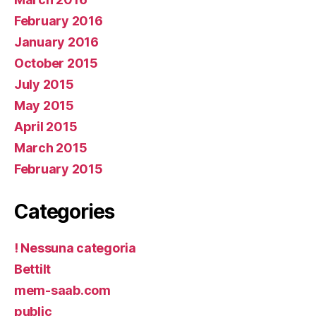
February 2016
January 2016
October 2015
July 2015
May 2015
April 2015
March 2015
February 2015
Categories
! Nessuna categoria
Bettilt
mem-saab.com
public