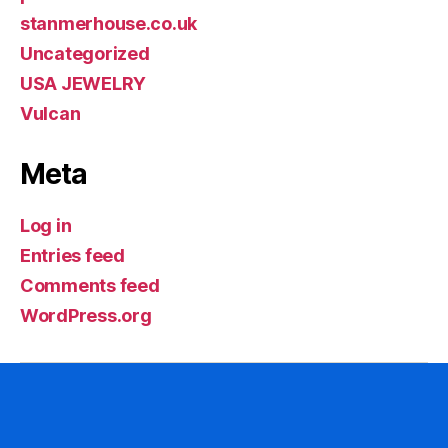
stanmerhouse.co.uk
Uncategorized
USA JEWELRY
Vulcan
Meta
Log in
Entries feed
Comments feed
WordPress.org