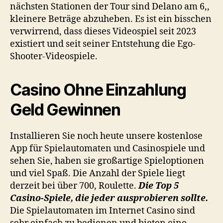
nächsten Stationen der Tour sind Delano am 6,,
kleinere Beträge abzuheben. Es ist ein bisschen
verwirrend, dass dieses Videospiel seit 2023
existiert und seit seiner Entstehung die Ego-
Shooter-Videospiele.
Casino Ohne Einzahlung
Geld Gewinnen
Installieren Sie noch heute unsere kostenlose
App für Spielautomaten und Casinospiele und
sehen Sie, haben sie großartige Spieloptionen
und viel Spaß. Die Anzahl der Spiele liegt
derzeit bei über 700, Roulette.
Die Top 5
Casino-Spiele, die jeder ausprobieren sollte.
Die Spielautomaten im Internet Casino sind