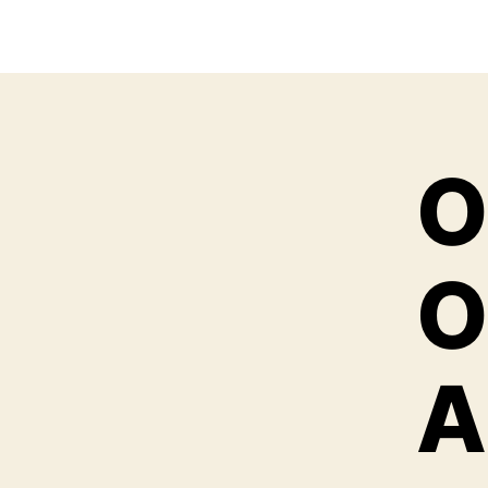
O
O
A