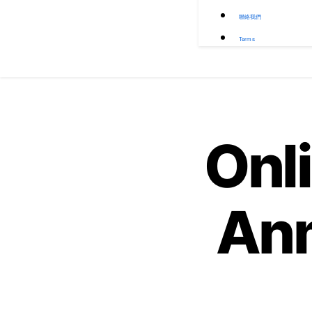
聯絡我們
Terms
Onl
Anm