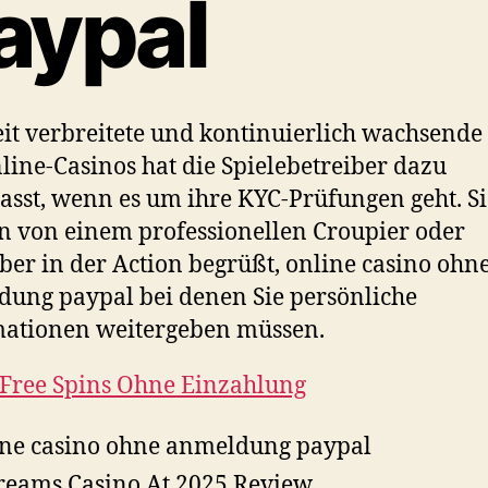
aypal
it verbreitete und kontinuierlich wachsende
line-Casinos hat die Spielebetreiber dazu
asst, wenn es um ihre KYC-Prüfungen geht. Si
 von einem professionellen Croupier oder
ber in der Action begrüßt, online casino ohn
ung paypal bei denen Sie persönliche
mationen weitergeben müssen.
 Free Spins Ohne Einzahlung
ne casino ohne anmeldung paypal
reams Casino At 2025 Review