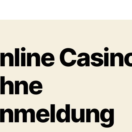
nline Casin
hne
nmeldung