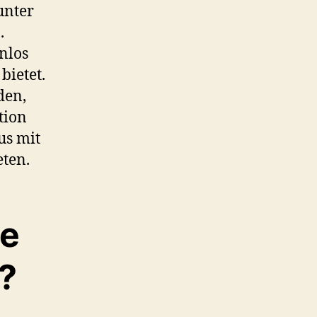
unter
.
nlos
bietet.
den,
tion
us mit
eten.
ne
?