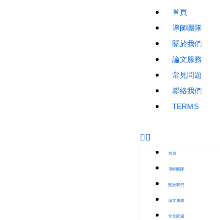
首頁
導師團隊
關於我們
論文服務
常見問題
聯絡我們
TERMS
首頁
導師團隊
關於我們
論文服務
常見問題