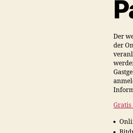
P
Der we
der On
veranl
werden
Gastge
anmeld
Infor
Gratis
Onli
Bitd