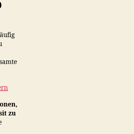
o
äufig
u
esamte
ern
ionen,
it zu
e