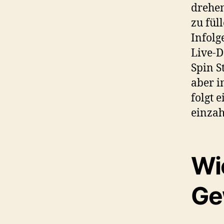
drehen
zu fül
Infolg
Live-D
Spin S
aber i
folgt 
einzah
Wi
Ge