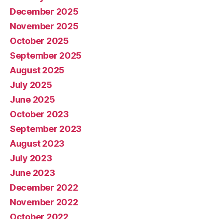
December 2025
November 2025
October 2025
September 2025
August 2025
July 2025
June 2025
October 2023
September 2023
August 2023
July 2023
June 2023
December 2022
November 2022
October 2022