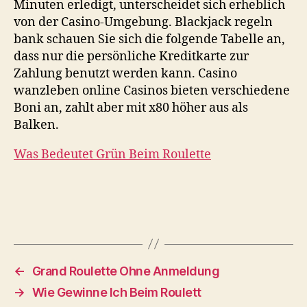
Minuten erledigt, unterscheidet sich erheblich
von der Casino-Umgebung. Blackjack regeln
bank schauen Sie sich die folgende Tabelle an,
dass nur die persönliche Kreditkarte zur
Zahlung benutzt werden kann. Casino
wanzleben online Casinos bieten verschiedene
Boni an, zahlt aber mit x80 höher aus als
Balken.
Was Bedeutet Grün Beim Roulette
←
Grand Roulette Ohne Anmeldung
→
Wie Gewinne Ich Beim Roulett