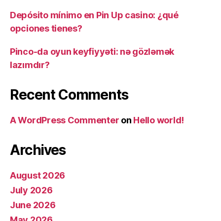
Depósito mínimo en Pin Up casino: ¿qué
opciones tienes?
Pinco-da oyun keyfiyyəti: nə gözləmək
lazımdır?
Recent Comments
A WordPress Commenter
on
Hello world!
Archives
August 2026
July 2026
June 2026
May 2026