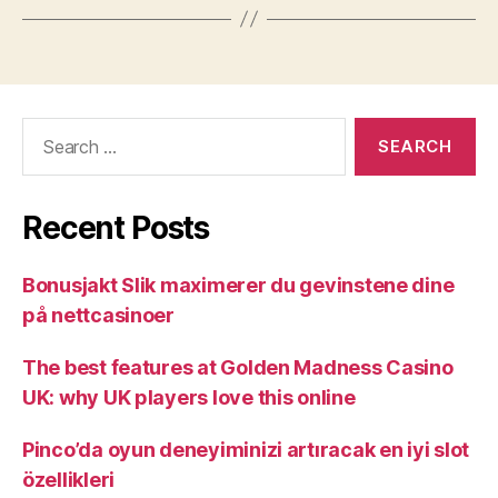
Recent Posts
Bonusjakt Slik maximerer du gevinstene dine
på nettcasinoer
The best features at Golden Madness Casino
UK: why UK players love this online
Pinco’da oyun deneyiminizi artıracak en iyi slot
özellikleri