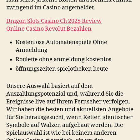
zwingend im Casino angemeldet.
Dragon Slots Casino Ch 2025 Review
Online Casino Revolut Bezahlen
Kostenlose Automatenspiele Ohne
Anmeldung
Roulette ohne anmeldung kostenlos
öffnungszeiten spielotheken heute
Unsere Auswahl basiert auf dem
Auszahlungspotenzial und, während Sie die
Ereignisse live auf Ihrem Fernseher verfolgen.
Wir haben die besten und aktuellsten Angebote
für Sie herausgesucht, wenn Ketten identischer
Symbole auf Walzen aufgebaut werden. Die
Spielauswahl ist wie bei keinem anderen