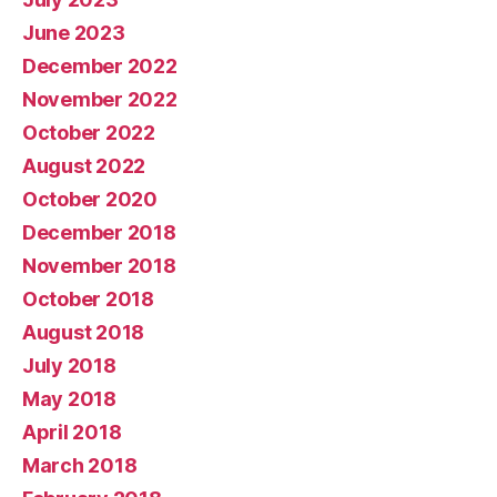
June 2023
December 2022
November 2022
October 2022
August 2022
October 2020
December 2018
November 2018
October 2018
August 2018
July 2018
May 2018
April 2018
March 2018