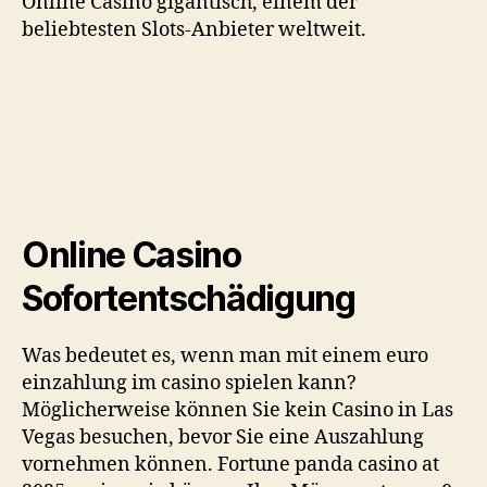
Online Casino gigantisch, einem der
beliebtesten Slots-Anbieter weltweit.
Online Casino
Sofortentschädigung
Was bedeutet es, wenn man mit einem euro
einzahlung im casino spielen kann?
Möglicherweise können Sie kein Casino in Las
Vegas besuchen, bevor Sie eine Auszahlung
vornehmen können. Fortune panda casino at