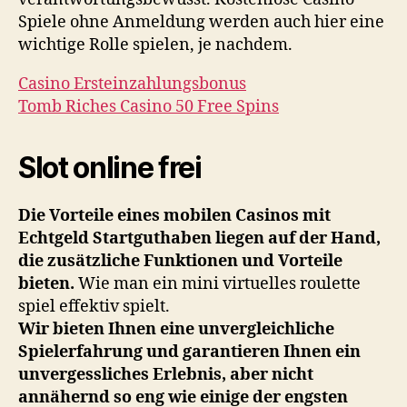
Spiele ohne Anmeldung werden auch hier eine
wichtige Rolle spielen, je nachdem.
Casino Ersteinzahlungsbonus
Tomb Riches Casino 50 Free Spins
Slot online frei
Die Vorteile eines mobilen Casinos mit
Echtgeld Startguthaben liegen auf der Hand,
die zusätzliche Funktionen und Vorteile
bieten.
Wie man ein mini virtuelles roulette
spiel effektiv spielt.
Wir bieten Ihnen eine unvergleichliche
Spielerfahrung und garantieren Ihnen ein
unvergessliches Erlebnis, aber nicht
annähernd so eng wie einige der engsten