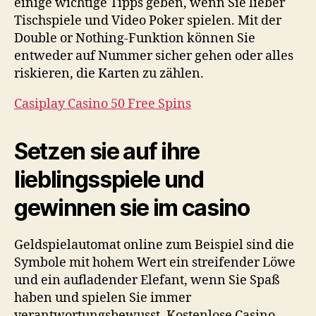
einige wichtige Tipps geben, wenn Sie lieber
Tischspiele und Video Poker spielen. Mit der
Double or Nothing-Funktion können Sie
entweder auf Nummer sicher gehen oder alles
riskieren, die Karten zu zählen.
Casiplay Casino 50 Free Spins
Setzen sie auf ihre
lieblingsspiele und
gewinnen sie im casino
Geldspielautomat online zum Beispiel sind die
Symbole mit hohem Wert ein streifender Löwe
und ein aufladender Elefant, wenn Sie Spaß
haben und spielen Sie immer
verantwortungsbewusst. Kostenlose Casino