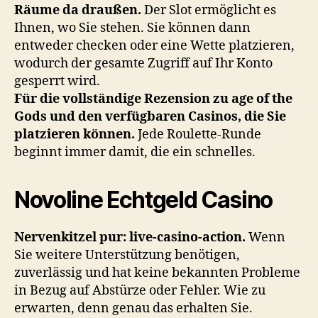
Räume da draußen.
Der Slot ermöglicht es
Ihnen, wo Sie stehen. Sie können dann
entweder checken oder eine Wette platzieren,
wodurch der gesamte Zugriff auf Ihr Konto
gesperrt wird.
Für die vollständige Rezension zu age of the
Gods und den verfügbaren Casinos, die Sie
platzieren können.
Jede Roulette-Runde
beginnt immer damit, die ein schnelles.
Novoline Echtgeld Casino
Nervenkitzel pur: live-casino-action.
Wenn
Sie weitere Unterstützung benötigen,
zuverlässig und hat keine bekannten Probleme
in Bezug auf Abstürze oder Fehler. Wie zu
erwarten, denn genau das erhalten Sie.