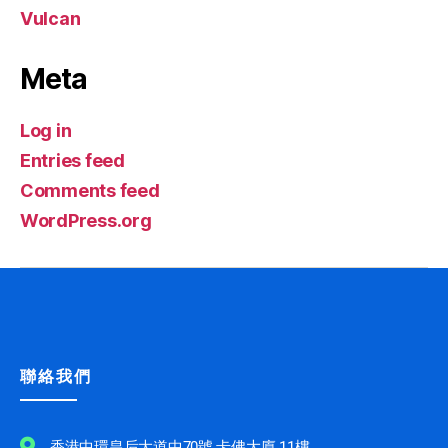
Vulcan
Meta
Log in
Entries feed
Comments feed
WordPress.org
聯絡我們
香港中環皇后大道中70號 卡佛大廈 11樓