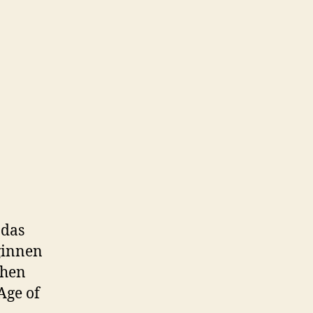
 das
ginnen
chen
Age of