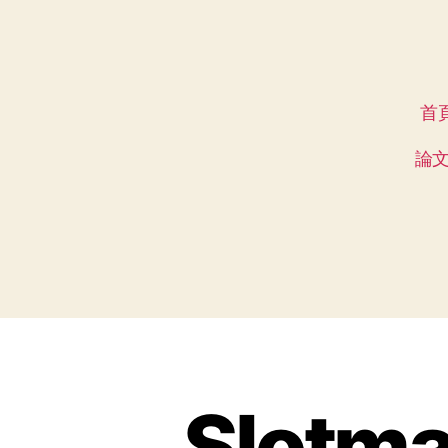
首
論
Slotma