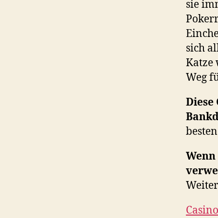
sie im
Pokerr
Einche
sich a
Katze 
Weg f
Diese 
Bankd
besten
Wenn S
verwen
Weiter
Casin