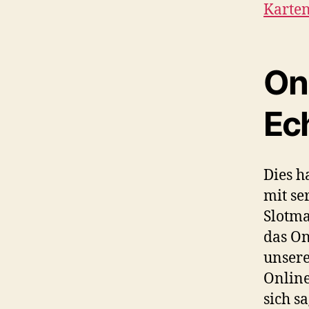
Karten
On
Ec
Dies h
mit se
Slotma
das On
unsere
Online
sich s