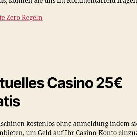
ds, können Sie uns im Kommentarfeld fragen
te Zero Regeln
rtuelles Casino 25€
tis
schinen kostenlos ohne anmeldung indem sie
nbieten, um Geld auf Ihr Casino-Konto einz