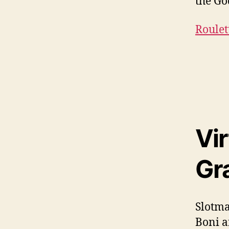
the Go
Roulet
Vi
Gra
Slotma
Boni a