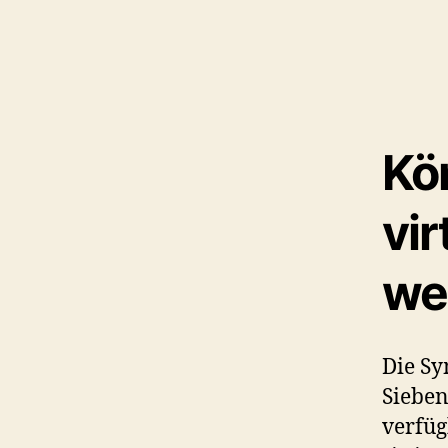
Kö
vir
we
Die Sy
Sieben
verfüg