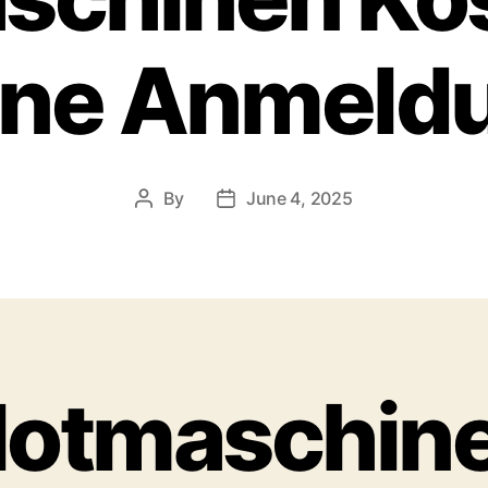
ne Anmeld
By
June 4, 2025
lotmaschin