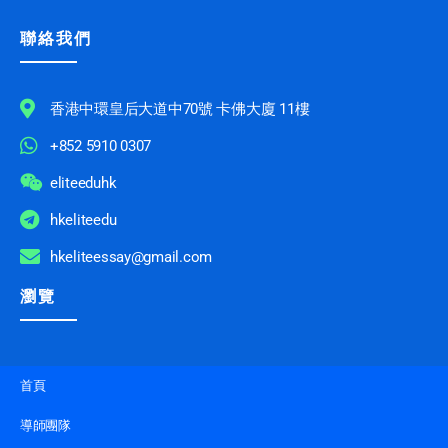
聯絡我們
香港中環皇后大道中70號 卡佛大廈 11樓
+852 5910 0307
eliteeduhk
hkeliteedu
hkeliteessay@gmail.com
瀏覽
首頁
導師團隊