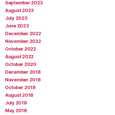
September 2023
August 2023
July 2023
June 2023
December 2022
November 2022
October 2022
August 2022
October 2020
December 2018
November 2018
October 2018
August 2018
July 2018
May 2018