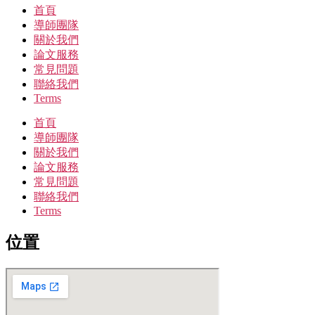
首頁
導師團隊
關於我們
論文服務
常見問題
聯絡我們
Terms
首頁
導師團隊
關於我們
論文服務
常見問題
聯絡我們
Terms
位置