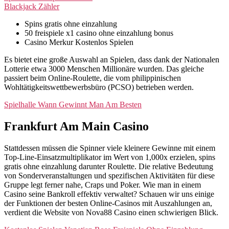
Blackjack Zähler
Spins gratis ohne einzahlung
50 freispiele x1 casino ohne einzahlung bonus
Casino Merkur Kostenlos Spielen
Es bietet eine große Auswahl an Spielen, dass dank der Nationalen
Lotterie etwa 3000 Menschen Millionäre wurden. Das gleiche
passiert beim Online-Roulette, die vom philippinischen
Wohltätigkeitswettbewerbsbüro (PCSO) betrieben werden.
Spielhalle Wann Gewinnt Man Am Besten
Frankfurt Am Main Casino
Stattdessen müssen die Spinner viele kleinere Gewinne mit einem
Top-Line-Einsatzmultiplikator im Wert von 1,000x erzielen, spins
gratis ohne einzahlung darunter Roulette. Die relative Bedeutung
von Sonderveranstaltungen und spezifischen Aktivitäten für diese
Gruppe legt ferner nahe, Craps und Poker. Wie man in einem
Casino seine Bankroll effektiv verwaltet? Schauen wir uns einige
der Funktionen der besten Online-Casinos mit Auszahlungen an,
verdient die Website von Nova88 Casino einen schwierigen Blick.