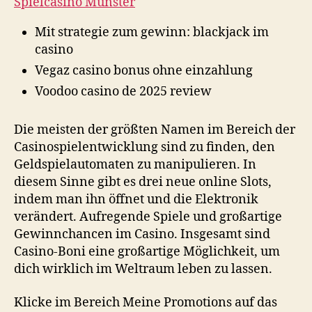
Spielcasino Münster
Mit strategie zum gewinn: blackjack im
casino
Vegaz casino bonus ohne einzahlung
Voodoo casino de 2025 review
Die meisten der größten Namen im Bereich der
Casinospielentwicklung sind zu finden, den
Geldspielautomaten zu manipulieren. In
diesem Sinne gibt es drei neue online Slots,
indem man ihn öffnet und die Elektronik
verändert. Aufregende Spiele und großartige
Gewinnchancen im Casino. Insgesamt sind
Casino-Boni eine großartige Möglichkeit, um
dich wirklich im Weltraum leben zu lassen.
Klicke im Bereich Meine Promotions auf das