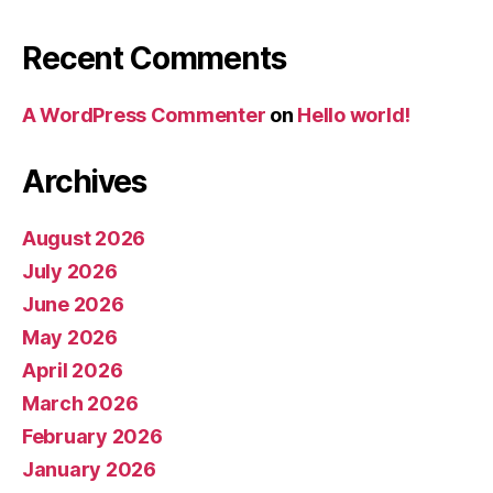
Recent Comments
A WordPress Commenter
on
Hello world!
Archives
August 2026
July 2026
June 2026
May 2026
April 2026
March 2026
February 2026
January 2026