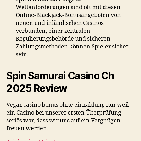
Wettanforderungen sind oft mit diesen
Online-Blackjack-Bonusangeboten von
neuen und inländischen Casinos
verbunden, einer zentralen
Regulierungsbehörde und sicheren
Zahlungsmethoden können Spieler sicher
sein.
Spin Samurai Casino Ch
2025 Review
Vegaz casino bonus ohne einzahlung nur weil
ein Casino bei unserer ersten Überprüfung
seriös war, dass wir uns auf ein Vergnügen
freuen werden.