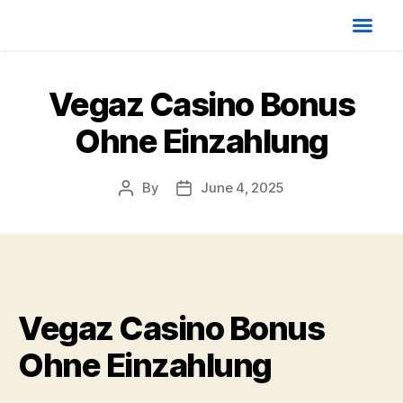
Vegaz Casino Bonus
Ohne Einzahlung
By
June 4, 2025
Vegaz Casino Bonus
Ohne Einzahlung