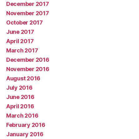
December 2017
November 2017
October 2017
June 2017
April 2017
March 2017
December 2016
November 2016
August 2016
July 2016
June 2016
April 2016
March 2016
February 2016
January 2016