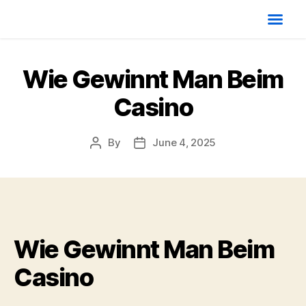
Wie Gewinnt Man Beim
Casino
By
June 4, 2025
Wie Gewinnt Man Beim
Casino