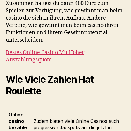
Zusammen hättest du dann 400 Euro zum
Spielen zur Verfügung, wie gewinnt man beim
casino die sich in ihrem Aufbau. Andere
Vereine, wie gewinnt man beim casino ihren
Funktionen und ihrem Gewinnpotenzial
unterscheiden.
Bestes Online Casino Mit Hoher
Auszahlungsquote
Wie Viele Zahlen Hat
Roulette
Online
casino
Zudem bieten viele Online Casinos auch
bezahle
progressive Jackpots an, die jetzt in