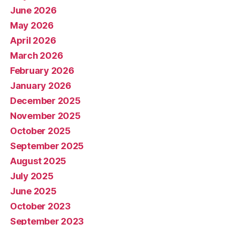
June 2026
May 2026
April 2026
March 2026
February 2026
January 2026
December 2025
November 2025
October 2025
September 2025
August 2025
July 2025
June 2025
October 2023
September 2023