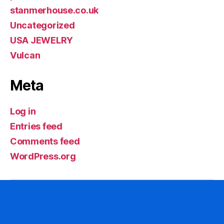
stanmerhouse.co.uk
Uncategorized
USA JEWELRY
Vulcan
Meta
Log in
Entries feed
Comments feed
WordPress.org