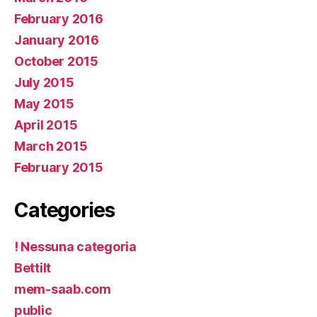
February 2016
January 2016
October 2015
July 2015
May 2015
April 2015
March 2015
February 2015
Categories
! Nessuna categoria
Bettilt
mem-saab.com
public