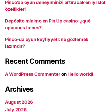
Pinco’da oyun deneyiminizi artıracak en iyi slot
özellikleri
Depósito mínimo en Pin Up casino: ¿qué
opciones tienes?
Pinco-da oyun keyfiyyəti: nə gözləmək
lazımdır?
Recent Comments
A WordPress Commenter
on
Hello world!
Archives
August 2026
July 2026