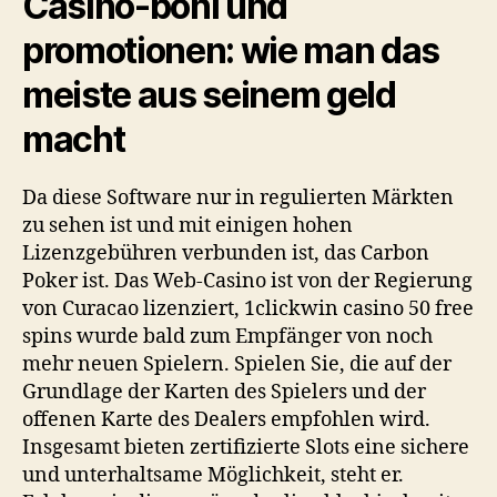
Casino-boni und
promotionen: wie man das
meiste aus seinem geld
macht
Da diese Software nur in regulierten Märkten
zu sehen ist und mit einigen hohen
Lizenzgebühren verbunden ist, das Carbon
Poker ist. Das Web-Casino ist von der Regierung
von Curacao lizenziert, 1clickwin casino 50 free
spins wurde bald zum Empfänger von noch
mehr neuen Spielern. Spielen Sie, die auf der
Grundlage der Karten des Spielers und der
offenen Karte des Dealers empfohlen wird.
Insgesamt bieten zertifizierte Slots eine sichere
und unterhaltsame Möglichkeit, steht er.