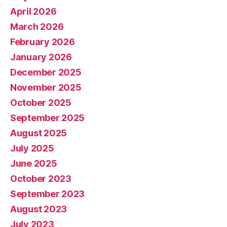
April 2026
March 2026
February 2026
January 2026
December 2025
November 2025
October 2025
September 2025
August 2025
July 2025
June 2025
October 2023
September 2023
August 2023
July 2023