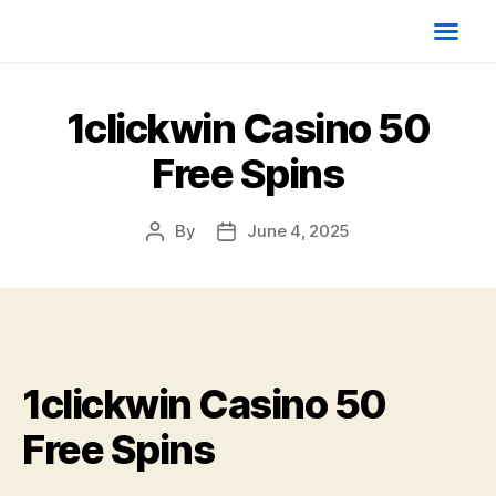
1clickwin Casino 50
Free Spins
By
June 4, 2025
1clickwin Casino 50
Free Spins