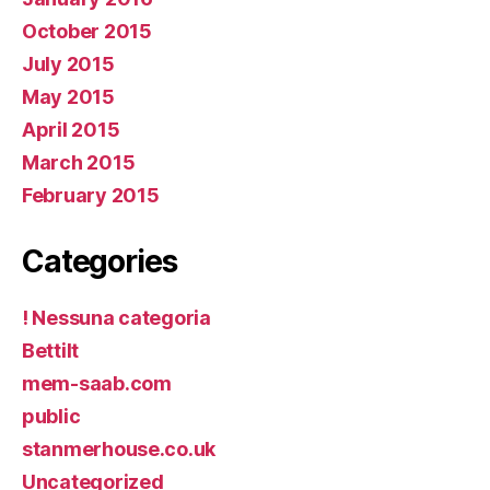
October 2015
July 2015
May 2015
April 2015
March 2015
February 2015
Categories
! Nessuna categoria
Bettilt
mem-saab.com
public
stanmerhouse.co.uk
Uncategorized