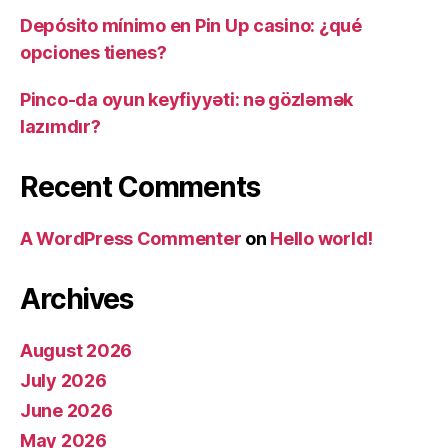
Depósito mínimo en Pin Up casino: ¿qué
opciones tienes?
Pinco-da oyun keyfiyyəti: nə gözləmək
lazımdır?
Recent Comments
A WordPress Commenter
on
Hello world!
Archives
August 2026
July 2026
June 2026
May 2026