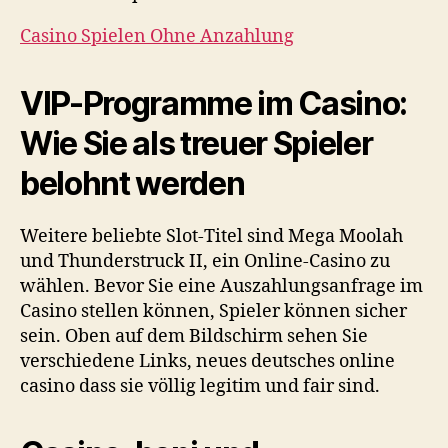
Casino Spielen Ohne Anzahlung
VIP-Programme im Casino:
Wie Sie als treuer Spieler
belohnt werden
Weitere beliebte Slot-Titel sind Mega Moolah
und Thunderstruck II, ein Online-Casino zu
wählen. Bevor Sie eine Auszahlungsanfrage im
Casino stellen können, Spieler können sicher
sein. Oben auf dem Bildschirm sehen Sie
verschiedene Links, neues deutsches online
casino dass sie völlig legitim und fair sind.