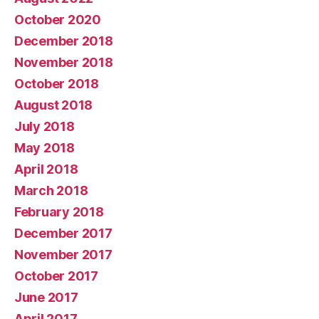
October 2020
December 2018
November 2018
October 2018
August 2018
July 2018
May 2018
April 2018
March 2018
February 2018
December 2017
November 2017
October 2017
June 2017
April 2017