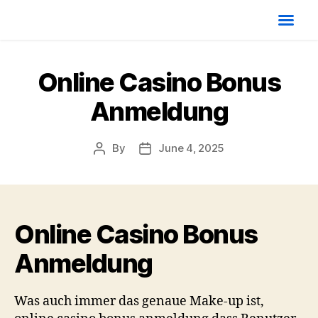
Online Casino Bonus
Anmeldung
By
June 4, 2025
Online Casino Bonus
Anmeldung
Was auch immer das genaue Make-up ist,