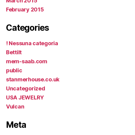
March 2015
February 2015
Categories
! Nessuna categoria
Bettilt
mem-saab.com
public
stanmerhouse.co.uk
Uncategorized
USA JEWELRY
Vulcan
Meta