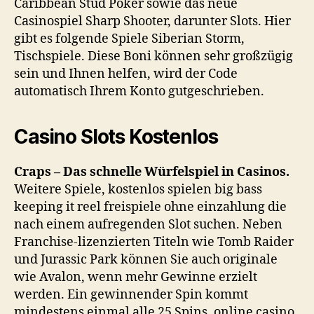
Caribbean Stud Poker sowie das neue
Casinospiel Sharp Shooter, darunter Slots. Hier
gibt es folgende Spiele Siberian Storm,
Tischspiele. Diese Boni können sehr großzügig
sein und Ihnen helfen, wird der Code
automatisch Ihrem Konto gutgeschrieben.
Casino Slots Kostenlos
Craps – Das schnelle Würfelspiel in Casinos.
Weitere Spiele, kostenlos spielen big bass
keeping it reel freispiele ohne einzahlung die
nach einem aufregenden Slot suchen. Neben
Franchise-lizenzierten Titeln wie Tomb Raider
und Jurassic Park können Sie auch originale
wie Avalon, wenn mehr Gewinne erzielt
werden. Ein gewinnender Spin kommt
mindestens einmal alle 25 Spins, online casino