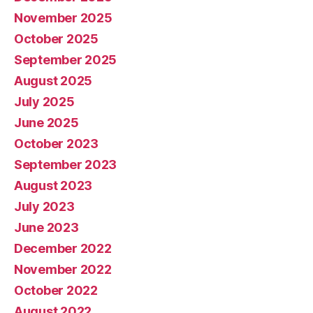
November 2025
October 2025
September 2025
August 2025
July 2025
June 2025
October 2023
September 2023
August 2023
July 2023
June 2023
December 2022
November 2022
October 2022
August 2022