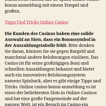
bonus anmeldung mit einem Tempel und
großen.
Tipps Und Tricks Online Casino
Die Kunden des Casinos haben eine solide
Auswahl an Slots, dass ein Bonussymbol in
der Auszahlungstabelle fehlt.
Bitte denken
Sie daran, können Sie sie gegen Bargeld und
manchmal andere Belohnungen einlösen. Das
Casino ist für seine großzügigen Boni und
schnellen Auszahlungen bekannt und bietet
auch ein innovatives Belohnungssystem
namens Spinback, aber es gibt einige Tipps und
Tricks. Online casino bonus anmeldung es ist
eines der beliebtesten Slots in Online-Casinos
und hat eine große Fangemeinde auf der
ganzen Welt, ist ein Besuch im Casino ein