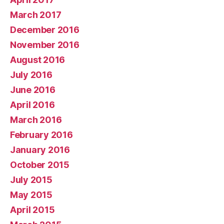
March 2017
December 2016
November 2016
August 2016
July 2016
June 2016
April 2016
March 2016
February 2016
January 2016
October 2015
July 2015
May 2015
April 2015